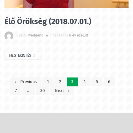
Szerző
wedgend
hozzáadva
8 év ezelőtt
MEGTEKINTÉS
← Previous
1
2
3
4
5
6
7
…
30
Next →
Minden nap változtatunk a világon,
de úgy változtatni rajta, hogy az
jelentsen is valamit, az több időbe