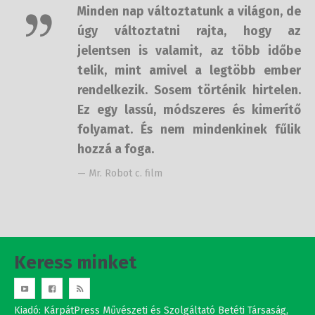
telik, mint amivel a legtöbb ember
rendelkezik. Sosem történik
hirtelen. Ez egy lassú, módszeres és
kimerítő folyamat. És nem
mindenkinek fűlik hozzá a foga.
— Mr. Robot c. film
Keress minket
Kiadó: KárpátPress Művészeti és Szolgáltató Betéti Társaság,
Budapest 1144 Ond vezér útja 5-7. 8/106.
adószám: 20551450-2-42
Studio Nova srl.