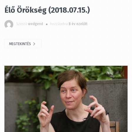
Szerző
wedgend
hozzáadva
8 év ezelőtt
MEGTEKINTÉS
Élő Örökség (2018.07.08.)