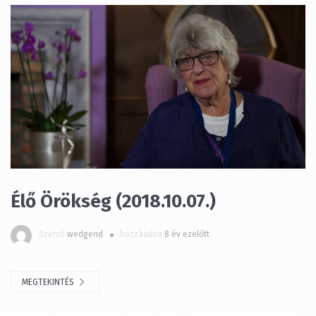
Élő Örökség (2018.10.07.)
Szerző
wedgend
hozzáadva
8 év ezelőtt
MEGTEKINTÉS