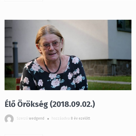
Élő Örökség (2018.09.02.)
Szerző
wedgend
hozzáadva
8 év ezelőtt
MEGTEKINTÉS