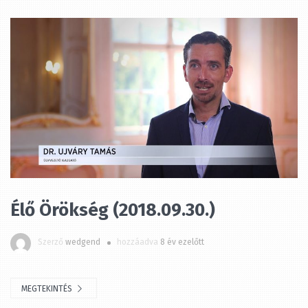
Élő Örökség (2018.09.30.)
Szerző
wedgend
hozzáadva
8 év ezelőtt
MEGTEKINTÉS