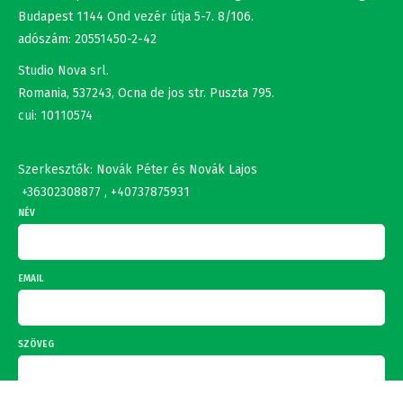
Romania, 537243, Ocna de jos str. Puszta 795.
cui: 10110574
Szerkesztők: Novák Péter és Novák Lajos
+36302308877 , +40737875931
NÉV
EMAIL
SZÖVEG