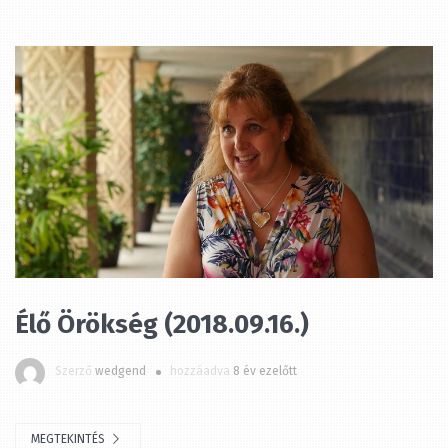
Élő Örökség (2018.09.16.)
Szerző
wedgend
hozzáadva
8 év ezelőtt
MEGTEKINTÉS