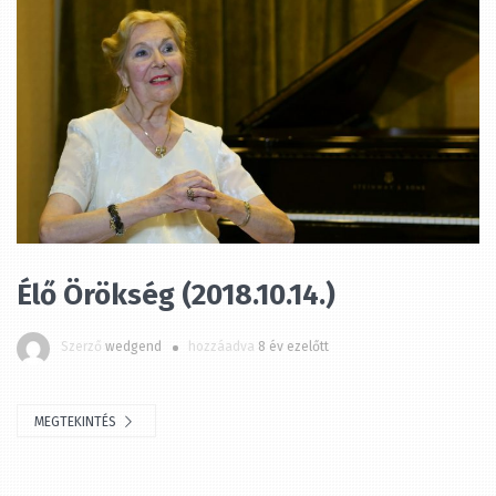
Élő Örökség (2018.10.14.)
Szerző
wedgend
hozzáadva
8 év ezelőtt
MEGTEKINTÉS