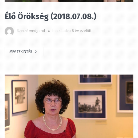
Szerző
wedgend
hozzáadva
8 év ezelőtt
MEGTEKINTÉS
Élő Örökség (2018.07.01.)