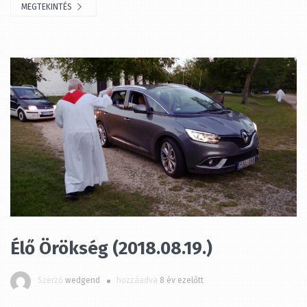
Élő Örökség (2018.08.19.)
Szerző
wedgend
hozzáadva
8 év ezelőtt
MEGTEKINTÉS