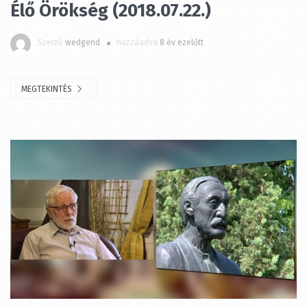
Szerző
wedgend
hozzáadva
8 év ezelőtt
MEGTEKINTÉS
Élő Örökség (2018.07.15.)