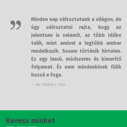
Minden nap változtatunk a világon,
de úgy változtatni rajta, hogy az
jelentsen is valamit, az több időbe
telik, mint amivel a legtöbb ember
rendelkezik. Sosem történik
hirtelen. Ez egy lassú, módszeres és
kimerítő folyamat. És nem
mindenkinek fűlik hozzá a foga.
— Mr. Robot c. film
Keress minket
Kiadó: KárpátPress Művészeti és Szolgáltató Betéti Társaság,