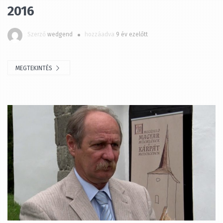
Szerző
wedgend
hozzáadva
9 év ezelőtt
MEGTEKINTÉS
ÉLŐ ÖRÖKSÉG (2017.01.22.)