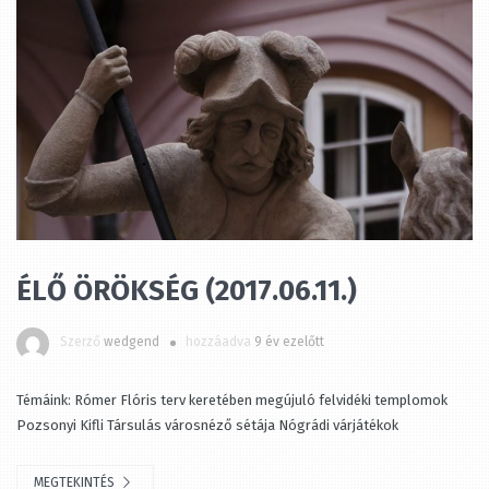
ÉLŐ ÖRÖKSÉG (2017.06.11.)
Szerző
wedgend
hozzáadva
9 év ezelőtt
Témáink: Rómer Flóris terv keretében megújuló felvidéki templomok
Pozsonyi Kifli Társulás városnéző sétája Nógrádi várjátékok
MEGTEKINTÉS