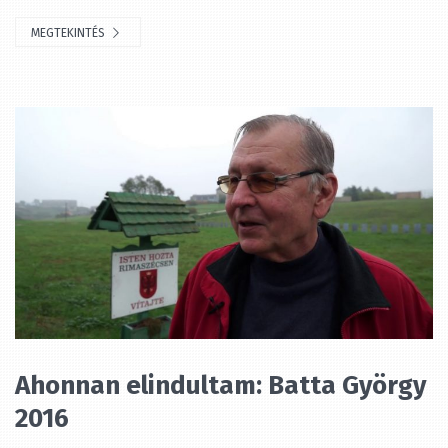
MEGTEKINTÉS
Ahonnan elindultam: Batta
György 2016
Szerző
wedgend
hozzáadva
9 év ezelőtt