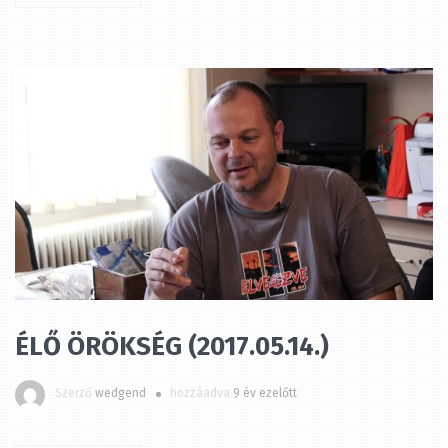
ÉLŐ ÖRÖKSÉG (2017.05.14.)
Szerző
wedgend
hozzáadva
9 év ezelőtt
MEGTEKINTÉS