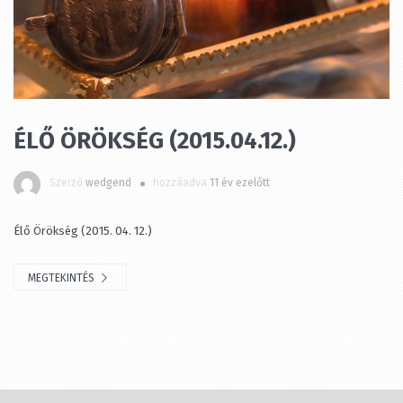
ÉLŐ ÖRÖKSÉG (2015.04.12.)
Szerző
wedgend
hozzáadva
11 év ezelőtt
Élő Örökség (2015. 04. 12.)
MEGTEKINTÉS