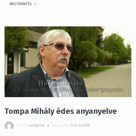
Tompa Mihály édes anyanyelve
Szerző
wedgend
hozzáadva
9 év ezelőtt