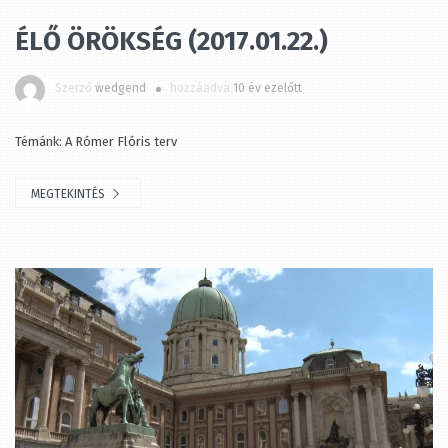
Szerző
wedgend
hozzáadva
10 év ezelőtt
Témánk: A Rómer Flóris terv
MEGTEKINTÉS