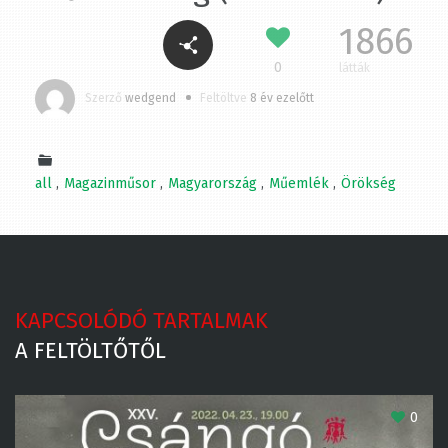
1866
0
látták
Szerző
wedgend
Feltöltve
8 év ezelőtt
all
Magazinműsor
Magyarország
Műemlék
Örökség
KAPCSOLÓDÓ TARTALMAK
A FELTÖLTŐTŐL
0