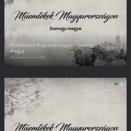
Műemlékek Magyarországon – Somogy
megye
hozzáadva 6 év ezelőtt
0