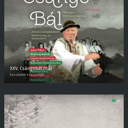
XXV. Csángóbál 2022
hozzáadva 4 év ezelőtt
0