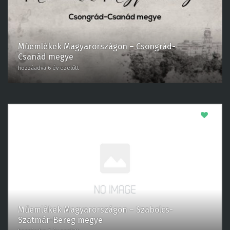
Műemlékek Magyarországon – Csongrád-
Csanád megye
hozzáadva 6 év ezelőtt
0
Műemlékek Magyarországon – Szabolcs-
Szatmár-Bereg megye
hozzáadva 6 év ezelőtt