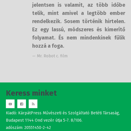
telik, mint amivel a legtöbb ember
rendelkezik. Sosem történik
hirtelen. Ez egy lassú, módszeres és
kimerítő folyamat. És nem
mindenkinek fűlik hozzá a foga.
— Mr. Robot c. film
Keress minket
Kiadó: KárpátPress Művészeti és Szolgáltató Betéti Társaság,
Budapest 1144 Ond vezér útja 5-7. 8/106.
adószám: 20551450-2-42
Studio Nova srl.