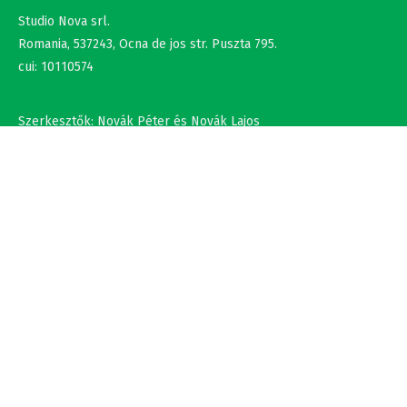
Romania, 537243, Ocna de jos str. Puszta 795.
cui: 10110574
Szerkesztők: Novák Péter és Novák Lajos
+36302308877 , +40737875931
NÉV
EMAIL
SZÖVEG