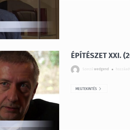
ÉPÍTÉSZET XXI. (2
Szerző
wedgend
hozzáadv
MEGTEKINTÉS