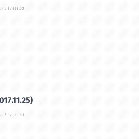
a
8 év ezelőtt
17.11.25)
a
8 év ezelőtt