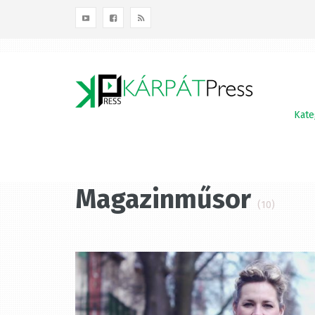
Kategóriák
Terület
Témák
Kateg
Magazinműsor
(10)