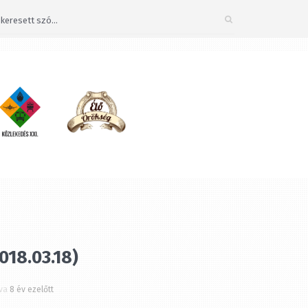
Bezárás
×
018.03.18)
a
8 év ezelőtt