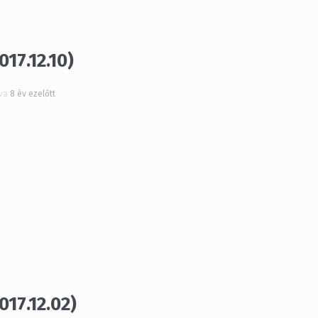
17.12.10)
a
8 év ezelőtt
17.12.02)