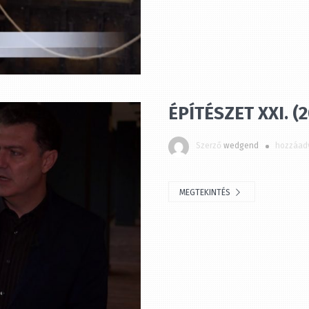
ÉPÍTÉSZET XXI. (2
Szerző
wedgend
hozzáadv
MEGTEKINTÉS