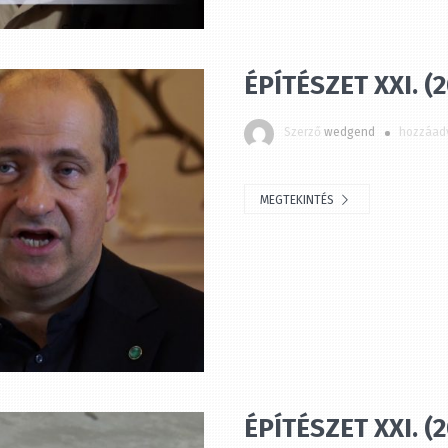
ÉPÍTÉSZET XXI. (20
Szerző
wedgend
hozzáadv
MEGTEKINTÉS
ÉPÍTÉSZET XXI. (20