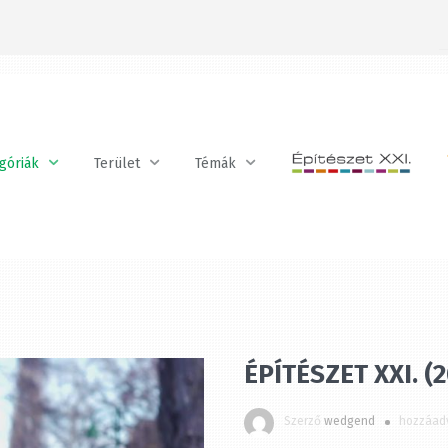
óriák
Terület
Témák
Kövess minket a Facebookon!
ÉPÍTÉSZET XXI. (2
Szerző
wedgend
hozzáadv