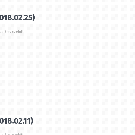
018.02.25)
a
8 év ezelőtt
18.02.11)