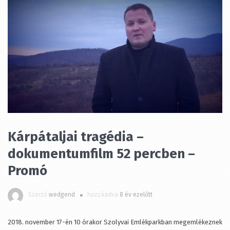
Kárpátaljai tragédia –
dokumentumfilm 52 percben –
Promó
Szerző
wedgend
hozzáadva
8 év ezelőtt
2018. november 17-én 10 órakor Szolyvai Emlékparkban megemlékeznek