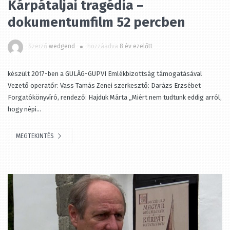
Kárpátaljai tragédia –
dokumentumfilm 52 percben
Szerző
wedgend
hozzáadva
8 év ezelőtt
készült 2017-ben a GULÁG-GUPVI Emlékbizottság támogatásával
Vezető operatőr: Vass Tamás Zenei szerkesztő: Darázs Erzsébet
Forgatókönyvíró, rendező: Hajduk Márta „Miért nem tudtunk eddig arról,
hogy népi...
MEGTEKINTÉS