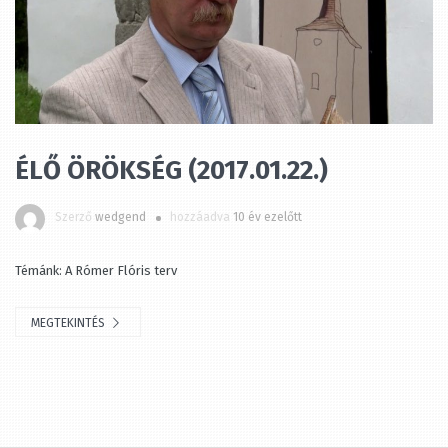
ÉLŐ ÖRÖKSÉG (2017.01.22.)
Szerző
wedgend
hozzáadva
10 év ezelőtt
Témánk: A Rómer Flóris terv
MEGTEKINTÉS