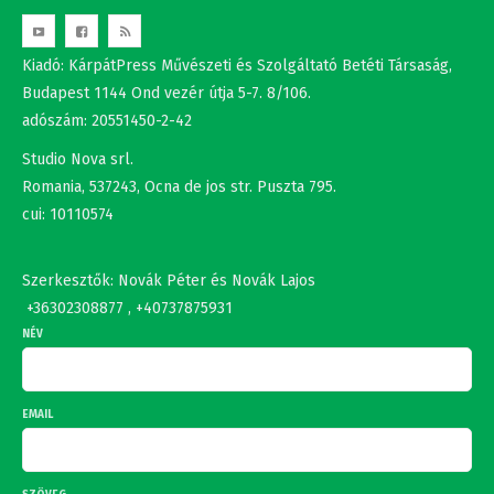
Kiadó: KárpátPress Művészeti és Szolgáltató Betéti Társaság,
Budapest 1144 Ond vezér útja 5-7. 8/106.
adószám: 20551450-2-42
Studio Nova srl.
Romania, 537243, Ocna de jos str. Puszta 795.
cui: 10110574
Szerkesztők: Novák Péter és Novák Lajos
+36302308877 , +40737875931
NÉV
EMAIL