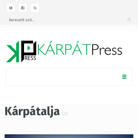
Kárpátalja
(3)