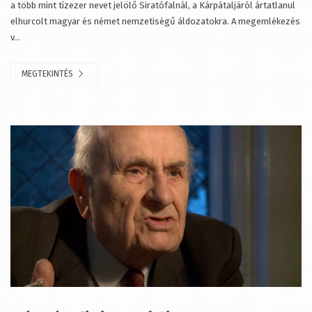
a több mint tízezer nevet jelölő Siratófalnál, a Kárpátaljáról ártatlanul
elhurcolt magyar és német nemzetiségű áldozatokra. A megemlékezés
v...
MEGTEKINTÉS