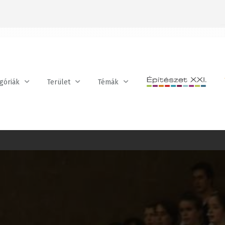
óriák
Terület
Témák
Kövess minket a Facebookon!