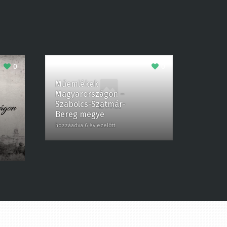
0
0
Műemlékek
Magyarországon –
Szabolcs-Szatmár-
Bereg megye
hozzáadva 6 év ezelőtt