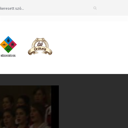
Bezárás
×