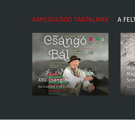
KAPCSOLÓDÓ TARTALMAK
A FEL
0
Műe
Magy
XXV. Csángóbál 2022
Som
hozzáadva 4 év ezelőtt
hozzáa