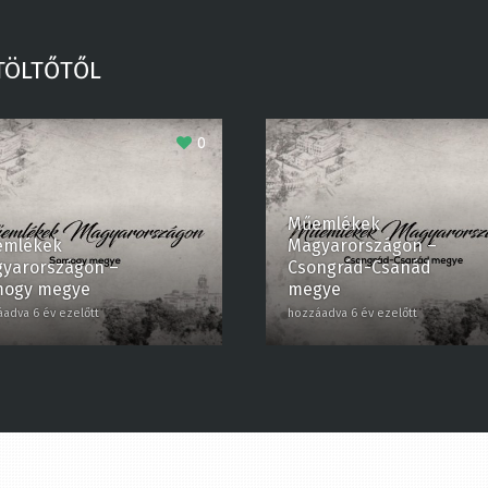
TÖLTŐTŐL
0
Műemlékek
mlékek
Magyarországon –
arországon –
Csongrád-Csanád
ogy megye
megye
dva 6 év ezelőtt
hozzáadva 6 év ezelőtt