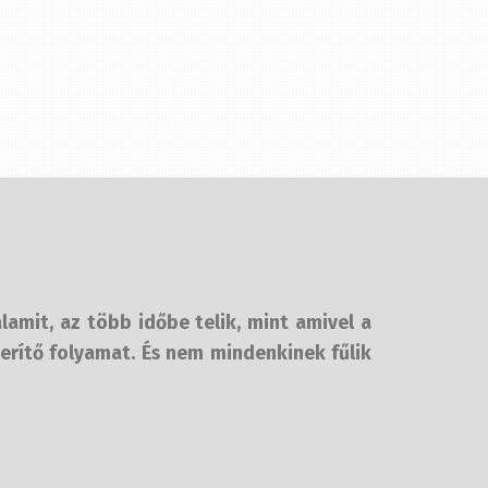
lamit, az több időbe telik, mint amivel a
erítő folyamat. És nem mindenkinek fűlik