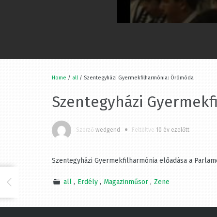
Home
/
all
/ Szentegyházi Gyermekfilharmónia: Örömóda
Szentegyházi Gyermekf
Szerző
wedgend
Feltöltve
10 év ezelőtt
Szentegyházi Gyermekfilharmónia előadása a Parlam
all
Erdély
Magazinműsor
Zene