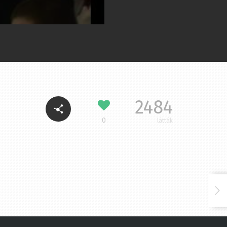
2484
0
látták