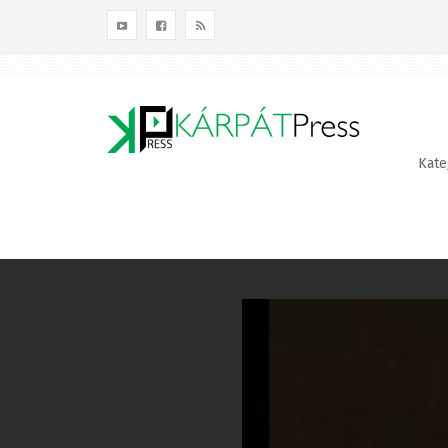
Kategóriák
Terület
Témák
Kateg