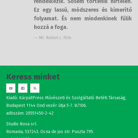
hirtelen. Ez egy lassú, módszeres és
kimerítő folyamat. És nem
mindenkinek fűlik hozzá a foga.
— Mr. Robot c. film
Keress minket
Kiadó: KárpátPress Művészeti és Szolgáltató Betéti Társaság,
Budapest 1144 Ond vezér útja 5-7. 8/106.
adószám: 20551450-2-42
Studio Nova srl.
Romania, 537243, Ocna de jos str. Puszta 795.
cui: 10110574