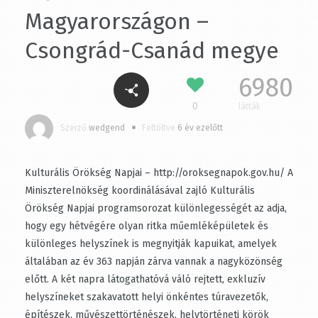
Magyarországon –
Csongrád-Csanád megye
6980
0
látták
Szerző
wedgend
Feltöltve
6 év ezelőtt
Kulturális Örökség Napjai –
http://oroksegnapok.gov.hu/ A Miniszterelnökség
koordinálásával zajló Kulturális Örökség Napjai
programsorozat különlegességét az adja, hogy egy
hétvégére olyan ritka műemléképületek és különleges
helyszínek is megnyitják kapuikat, amelyek általában az
év 363 napján zárva vannak a nagyközönség előtt. A két
napra látogathatóvá váló rejtett, exkluzív helyszíneket
szakavatott helyi önkéntes túravezetők, építészek,