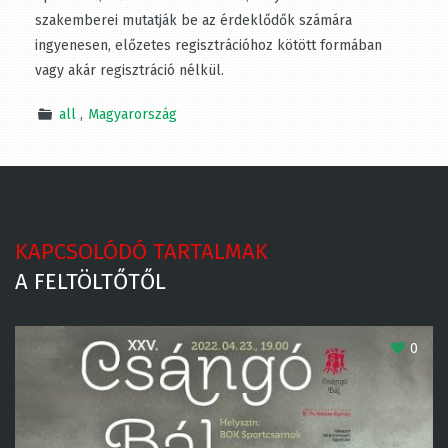
művészettörténészek, helytörténeti körök szakemberei
mutatják be az érdeklődők számára ingyenesen,
előzetes regisztrációhoz kötött formában vagy akár
regisztráció nélkül.
all
Magyarország
KAPCSOLÓDÓ TARTALMAK
A FELTÖLTŐTŐL
0