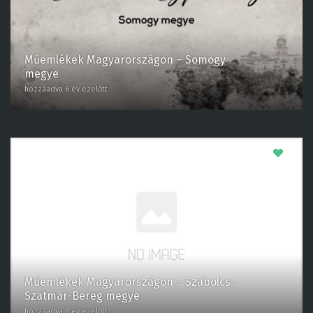
Műemlékek Magyarországon – Somogy
megye
hozzáadva 6 év ezelőtt
0
Műemlékek Magyarországon – Szabolcs-
Szatmár-Bereg megye
hozzáadva 6 év ezelőtt