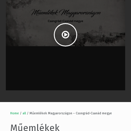
Home
/
all
/ Műemlékek Magyarországon – Csongrád-Csanád megye
Műemlékek