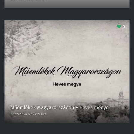
0
Műemlékek Magyarországon – Heves
megye
hozzáadva 6 év ezelőtt