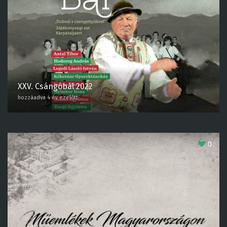
XXV. Csángóbál 2022
hozzáadva 4 év ezelőtt
0