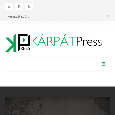
×
Kövess minket a
Facebookon!
BEZÁRÁS