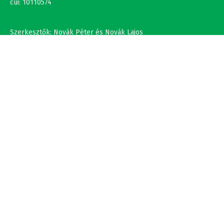
Szerkesztők: Novák Péter és Novák Lajos
+36302308877 , +40737875931
NÉV
EMAIL
SZÖVEG