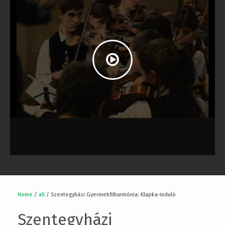
Home
/
all
/ Szentegyházi Gyermekfilharmónia: Klapka-induló
Szentegyházi