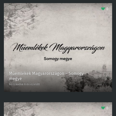
0
Műemlékek Magyarországon – Somogy
megye
hozzáadva 6 év ezelőtt
0