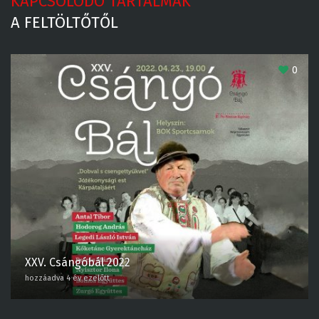
KAPCSOLÓDÓ TARTALMAK
A FELTÖLTŐTŐL
0
XXV. Csángóbál 2022
hozzáadva 4 év ezelőtt