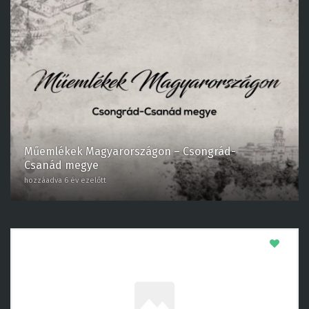
Műemlékek Magyarországon – Csongrád-
Csanád megye
hozzáadva 6 év ezelőtt
0