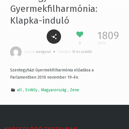
Gyermekfilharmónia:
Klapka-induló
1809
0
látták
Szerző
wedgend
Feltöltve
10 év ezelőtt
Szentegyházi Gyermekfilharmónia előadása a
Parlamentben 2010 november 19-én.
all
Erdély
Magyarország
Zene