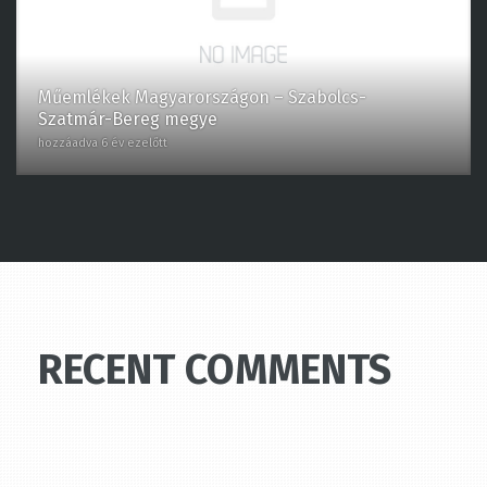
Műemlékek Magyarországon – Szabolcs-
Szatmár-Bereg megye
hozzáadva 6 év ezelőtt
RECENT COMMENTS