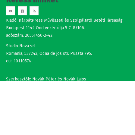
Kiadó: KárpátPress Művészeti és Szolgáltató Betéti Társaság,
Budapest 1144 Ond vezér útja 5-7. 8/106.
adószám: 20551450-2-42
Studio Nova srl.
Romania, 537243, Ocna de jos str. Puszta 795.
cui: 10110574
Szerkesztők: Novák Péter és Novák Lajos
+36302308877 , +40737875931
NÉV
EMAIL
SZÖVEG