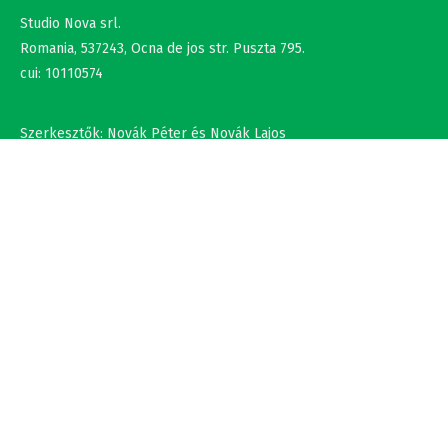
Romania, 537243, Ocna de jos str. Puszta 795.
cui: 10110574
Szerkesztők: Novák Péter és Novák Lajos
+36302308877 , +40737875931
NÉV
EMAIL
SZÖVEG