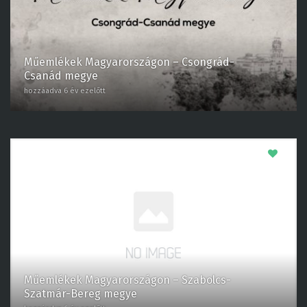
Műemlékek Magyarországon – Csongrád-
Csanád megye
hozzáadva 6 év ezelőtt
0
Műemlékek Magyarországon – Szabolcs-
Szatmár-Bereg megye
hozzáadva 6 év ezelőtt