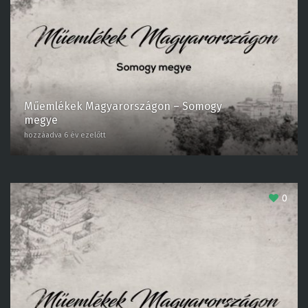
Műemlékek Magyarországon – Somogy
megye
hozzáadva 6 év ezelőtt
0