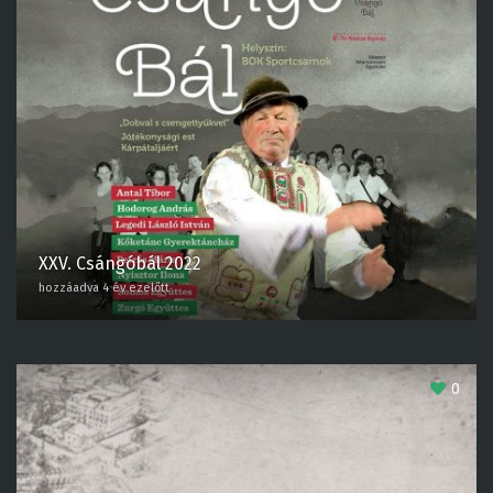
XXV. Csángóbál 2022
hozzáadva 4 év ezelőtt
0