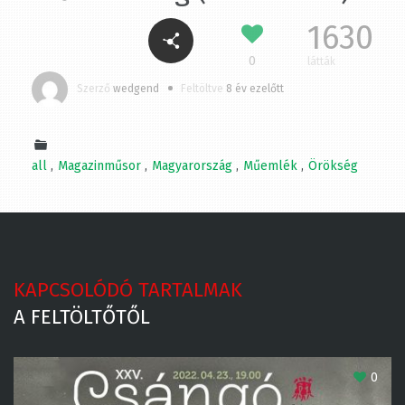
1630
0
látták
Szerző
wedgend
Feltöltve
8 év ezelőtt
all
Magazinműsor
Magyarország
Műemlék
Örökség
KAPCSOLÓDÓ TARTALMAK
A FELTÖLTŐTŐL
0