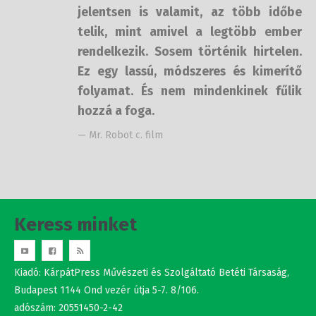
telik, mint amivel a legtöbb ember
rendelkezik. Sosem történik
hirtelen. Ez egy lassú, módszeres és
kimerítő folyamat. És nem
mindenkinek fűlik hozzá a foga.
— Mr. Robot c. film
Keress minket
Kiadó: KárpátPress Művészeti és Szolgáltató Betéti Társaság,
Budapest 1144 Ond vezér útja 5-7. 8/106.
adószám: 20551450-2-42
Studio Nova srl.