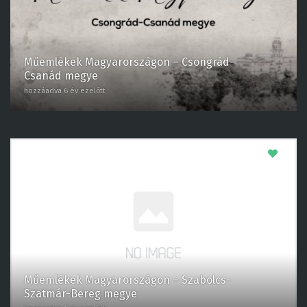
Műemlékek Magyarországon – Csongrád-
Csanád megye
hozzáadva 6 év ezelőtt
0
Műemlékek Magyarországon – Szabolcs-
Szatmár-Bereg megye
hozzáadva 6 év ezelőtt