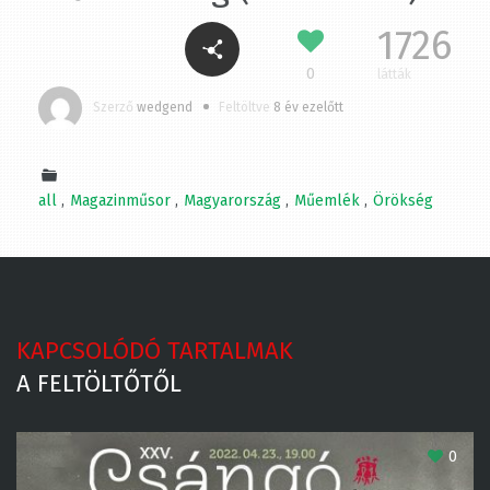
1726
0
látták
Szerző
wedgend
Feltöltve
8 év ezelőtt
all
Magazinműsor
Magyarország
Műemlék
Örökség
KAPCSOLÓDÓ TARTALMAK
A FELTÖLTŐTŐL
0