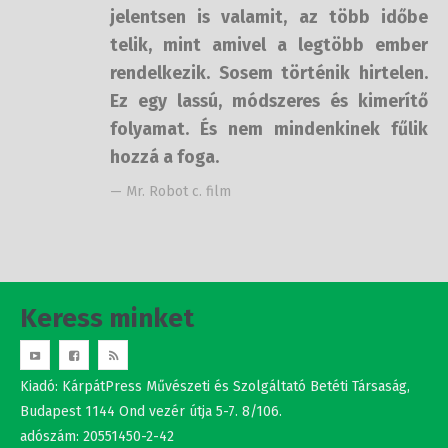
telik, mint amivel a legtöbb ember
rendelkezik. Sosem történik
hirtelen. Ez egy lassú, módszeres és
kimerítő folyamat. És nem
mindenkinek fűlik hozzá a foga.
— Mr. Robot c. film
Keress minket
Kiadó: KárpátPress Művészeti és Szolgáltató Betéti Társaság,
Budapest 1144 Ond vezér útja 5-7. 8/106.
adószám: 20551450-2-42
Studio Nova srl.