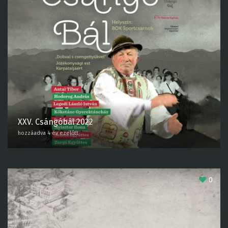
XXV. Csángóbál 2022
hozzáadva 4 év ezelőtt
0