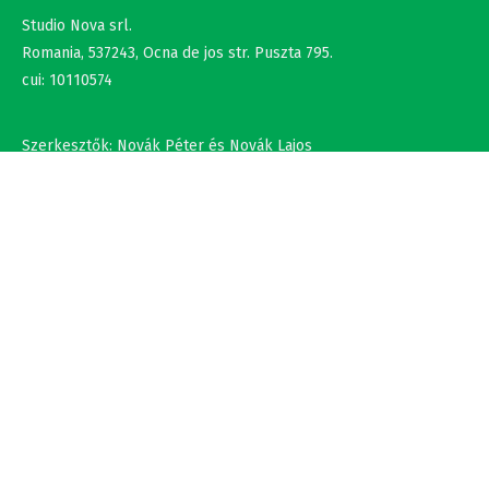
Romania, 537243, Ocna de jos str. Puszta 795.
cui: 10110574
Szerkesztők: Novák Péter és Novák Lajos
+36302308877 , +40737875931
NÉV
EMAIL
SZÖVEG