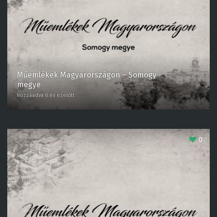
Műemlékek Magyarországon – Somogy
megye
hozzáadva 6 év ezelőtt
0