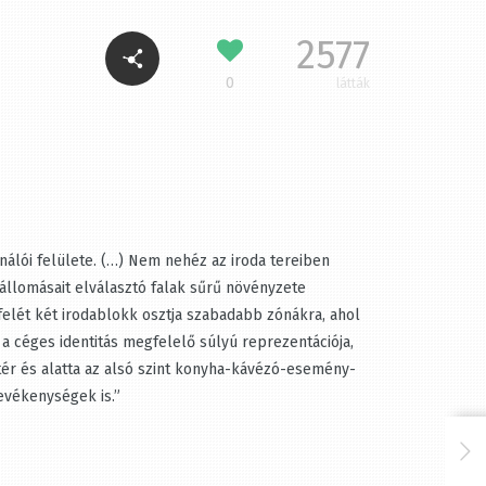
2577
0
látták
nálói felülete. (…) Nem nehéz az iroda tereiben
állomásait elválasztó falak sűrű növényzete
elét két irodablokk osztja szabadabb zónákra, ahol
 céges identitás megfelelő súlyú reprezentációja,
tér és alatta az alsó szint konyha-kávézó-esemény-
vékenységek is.”