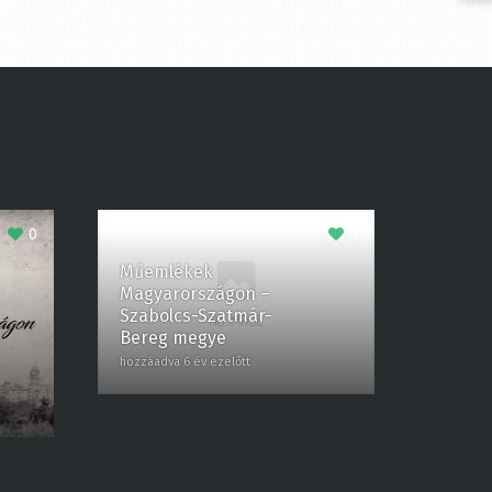
0
0
Műemlékek
Magyarországon –
Szabolcs-Szatmár-
Bereg megye
hozzáadva 6 év ezelőtt