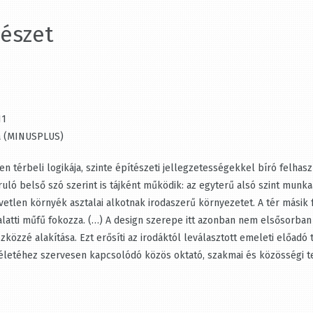
észet
1
a (MINUSPLUS)
en térbeli logikája, szinte építészeti jellegzetességekkel bíró felhasz
ruló belső szó szerint is tájként működik: az egyterű alsó szint munka
tlen környék asztalai alkotnak irodaszerű környezetet. A tér másik f
atti műfű fokozza. (…) A design szerepe itt azonban nem elsősorban a
özzé alakítása. Ezt erősíti az irodáktól leválasztott emeleti előadó 
életéhez szervesen kapcsolódó közös oktató, szakmai és közösségi te