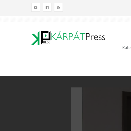
Kategóriák
Terület
Témák
Kateg