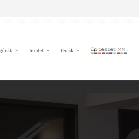
óriák
Terület
Témák
BE