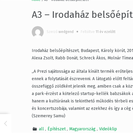
A3 – Irodaház belsőépít
Szerző
wedgend
Feltöltve
11 év ezelőtt
Irodaház belsőépítészet, Budapest, Károly körút, 201
Alexa Zsolt, Rabb Donát, Schreck Ákos, Molnár Tíme
„A Prezi sajátossága az általa kínált termék erőteljes
ennek a folytatását észrevenni. A látogató előtt feltá
összefüggő zöldként jelenik meg, amiben csak a közve
a park-érzést a kötelező startup-kellék babzsákok al
hanem a kultúrának is tekinthető működés térbeli eszk
és koncertszobája, valamint az ezekhez és így a cég 
(Szemerey Samu)
all
Építészet
Magyarország
Videóklip