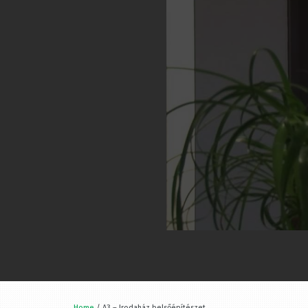
Home
/ A3 – Irodaház belsőépítészet