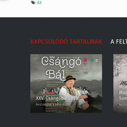
A3
KAPCSOLÓDÓ TARTALMAK
A FEL
0
Műe
Magy
XXV. Csángóbál 2022
Som
hozzáadva 4 év ezelőtt
hozzáa