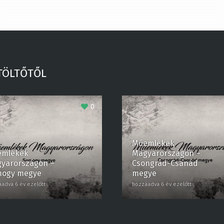
TÖLTŐTŐL
0
Műemlékek
mlékek
Magyarországon –
arországon –
Csongrád-Csanád
ogy megye
megye
dva 6 év ezelőtt
hozzáadva 6 év ezelőtt