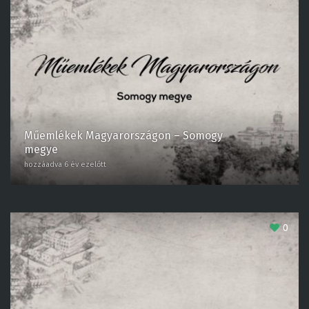
Műemlékek Magyarországon – Somogy
megye
hozzáadva 6 év ezelőtt
0