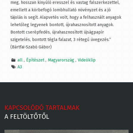
ház maga oldja meg, hosszan kinyúló eresszel és vastag
falszerkezettel, emellett a körbefogó lombhullató
növényzet és a jó tájolás is segít. Alapvetés volt, hogy a
felhasznált anyagok lehetőleg legyenek bontott,
újrahasznosított anyagok. Bontott cserépfedés,
újrahasznosított újságpapír szigetelés, bontott tégla
falazat, 3 rétegű üvegezés.”
(Bártfai-Szabó Gábor)
all
Építészet
Magyarország
Videóklip
A3
KAPCSOLÓDÓ TARTALMAK
A FELTÖLTŐTŐL