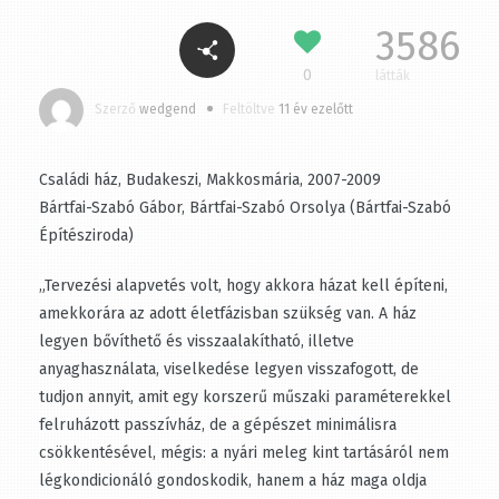
3586
0
látták
Szerző
wedgend
Feltöltve
11 év ezelőtt
Családi ház, Budakeszi, Makkosmária, 2007-2009
Bártfai-Szabó Gábor, Bártfai-Szabó Orsolya (Bártfai-
Szabó Építésziroda)
„Tervezési alapvetés volt, hogy akkora házat kell
építeni, amekkorára az adott életfázisban szükség van.
A ház legyen bővíthető és visszaalakítható, illetve
anyaghasználata, viselkedése legyen visszafogott, de
tudjon annyit, amit egy korszerű műszaki
paraméterekkel felruházott passzívház, de a gépészet
minimálisra csökkentésével, mégis: a nyári meleg kint
tartásáról nem légkondicionáló gondoskodik, hanem a