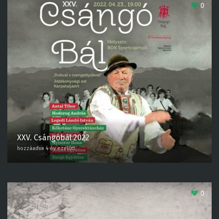
0
XXV. Csángóbál 2022
hozzáadva 4 év ezelőtt
0