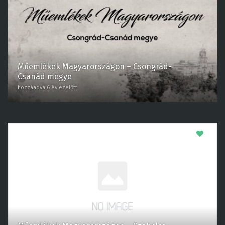
Műemlékek Magyarországon – Csongrád-
Csanád megye
hozzáadva 6 év ezelőtt
0
Műemlékek Magyarországon – Szabolcs-