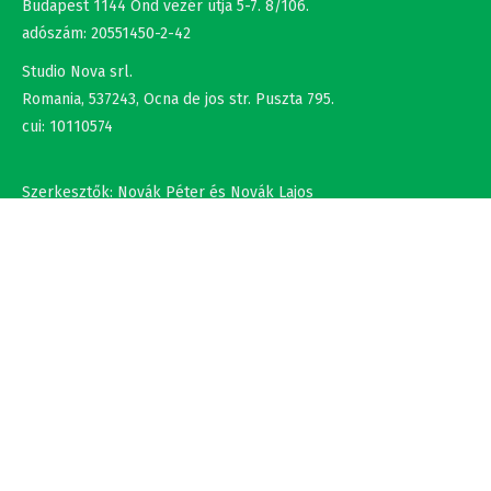
adószám: 20551450-2-42
Studio Nova srl.
Romania, 537243, Ocna de jos str. Puszta 795.
cui: 10110574
Szerkesztők: Novák Péter és Novák Lajos
+36302308877 , +40737875931
NÉV
EMAIL
SZÖVEG