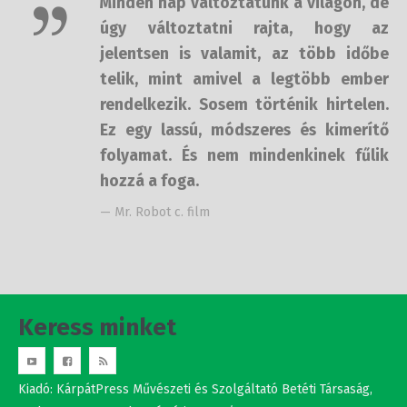
de úgy változtatni rajta, hogy az
jelentsen is valamit, az több időbe
telik, mint amivel a legtöbb ember
rendelkezik. Sosem történik
hirtelen. Ez egy lassú, módszeres és
kimerítő folyamat. És nem
mindenkinek fűlik hozzá a foga.
— Mr. Robot c. film
Keress minket
Kiadó: KárpátPress Művészeti és Szolgáltató Betéti Társaság,
Budapest 1144 Ond vezér útja 5-7. 8/106.