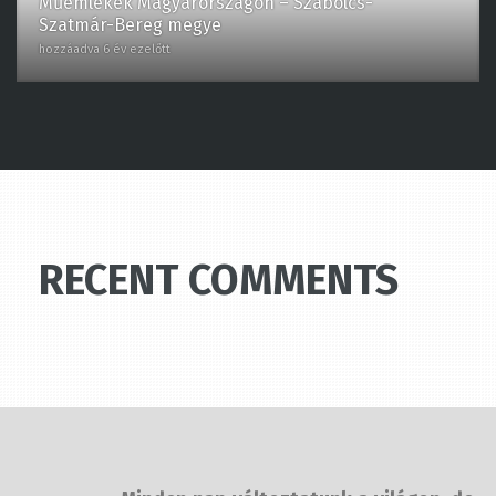
Szatmár-Bereg megye
hozzáadva 6 év ezelőtt
RECENT COMMENTS
Minden nap változtatunk a világon,