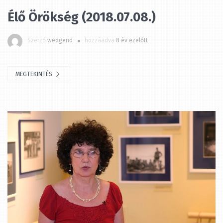
Szerző
wedgend
hozzáadva
8 év ezelőtt
MEGTEKINTÉS
Élő Örökség (2018.07.01.)