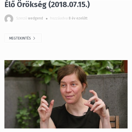
Szerző
wedgend
hozzáadva
8 év ezelőtt
MEGTEKINTÉS
Élő Örökség (2018.07.08.)