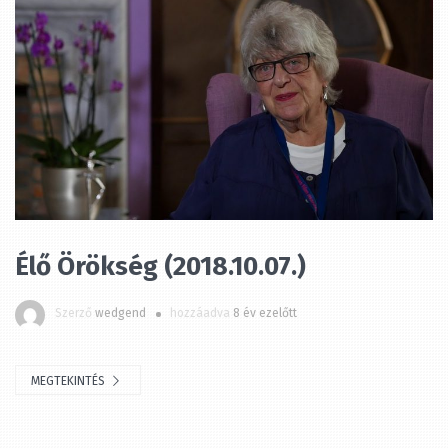
Élő Örökség (2018.10.07.)
Szerző
wedgend
hozzáadva
8 év ezelőtt
MEGTEKINTÉS