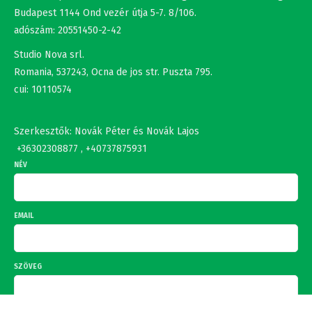
Romania, 537243, Ocna de jos str. Puszta 795.
cui: 10110574
Szerkesztők: Novák Péter és Novák Lajos
+36302308877 , +40737875931
NÉV
EMAIL
SZÖVEG