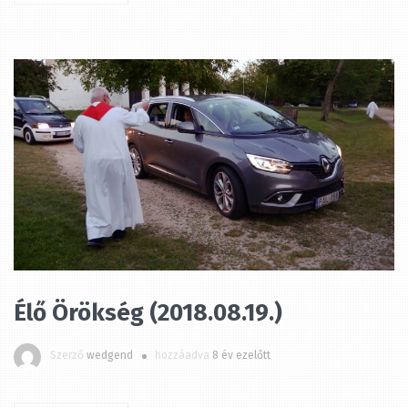
Élő Örökség (2018.08.19.)
Szerző
wedgend
hozzáadva
8 év ezelőtt
MEGTEKINTÉS