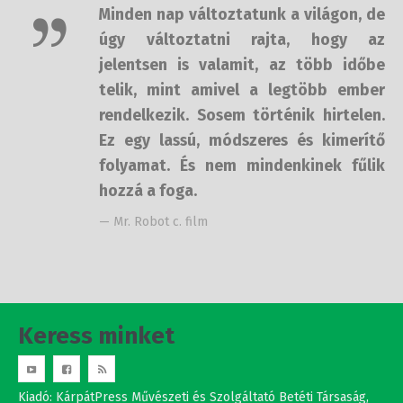
telik, mint amivel a legtöbb ember
rendelkezik. Sosem történik
hirtelen. Ez egy lassú, módszeres és
kimerítő folyamat. És nem
mindenkinek fűlik hozzá a foga.
— Mr. Robot c. film
Keress minket
Kiadó: KárpátPress Művészeti és Szolgáltató Betéti Társaság,
Budapest 1144 Ond vezér útja 5-7. 8/106.
adószám: 20551450-2-42
Studio Nova srl.