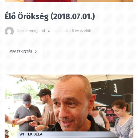
Szerző
wedgend
hozzáadva
8 év ezelőtt
MEGTEKINTÉS
Élő Örökség (2018.06.24.)