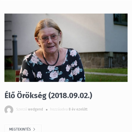
Élő Örökség (2018.09.02.)
Szerző
wedgend
hozzáadva
8 év ezelőtt
MEGTEKINTÉS