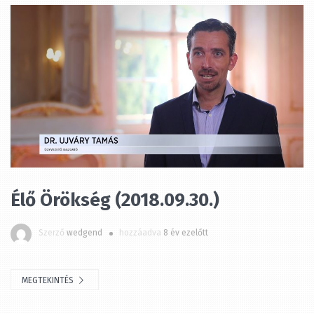
Élő Örökség (2018.09.30.)
Szerző
wedgend
hozzáadva
8 év ezelőtt
MEGTEKINTÉS