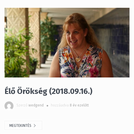
Élő Örökség (2018.09.16.)
Szerző
wedgend
hozzáadva
8 év ezelőtt
MEGTEKINTÉS