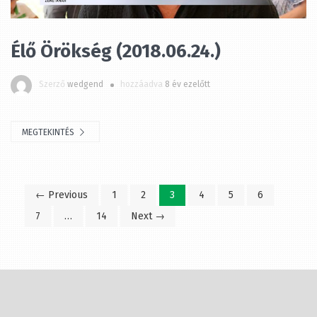
Szerző
wedgend
hozzáadva
8 év ezelőtt
MEGTEKINTÉS
← Previous
1
2
3
4
5
6
7
…
14
Next →
Minden nap változtatunk a világon,
de úgy változtatni rajta, hogy az
jelentsen is valamit, az több időbe