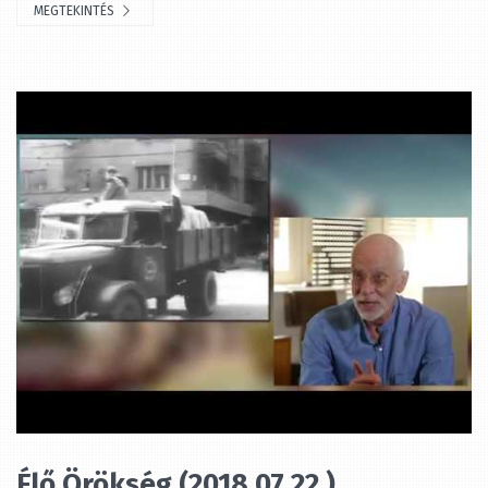
Élő Örökség (2018.07.22.)
Szerző
wedgend
hozzáadva
8 év ezelőtt