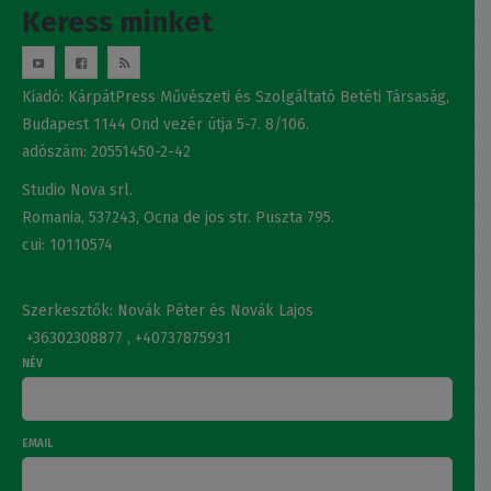
Keress minket
Kiadó: KárpátPress Művészeti és Szolgáltató Betéti Társaság,
Budapest 1144 Ond vezér útja 5-7. 8/106.
adószám: 20551450-2-42
Studio Nova srl.
Romania, 537243, Ocna de jos str. Puszta 795.
cui: 10110574
Szerkesztők: Novák Péter és Novák Lajos
+36302308877 , +40737875931
NÉV
EMAIL