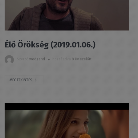
Élő Örökség (2019.01.06.)
Szerző
wedgend
hozzáadva
8 év ezelőtt
MEGTEKINTÉS