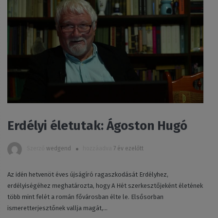
Erdélyi életutak: Ágoston Hugó
Szerző
wedgend
hozzáadva
7 év ezelőtt
Az idén hetvenöt éves újságíró ragaszkodását Erdélyhez,
erdélyiségéhez meghatározta, hogy A Hét szerkesztőjeként életének
több mint felét a román fővárosban élte le. Elsősorban
ismeretterjesztőnek vallja magát,...