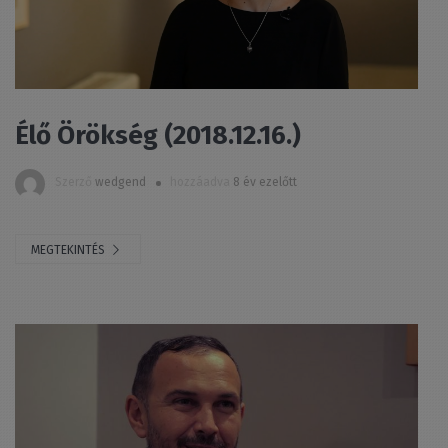
Élő Örökség (2018.12.16.)
Szerző
wedgend
hozzáadva
8 év ezelőtt
MEGTEKINTÉS