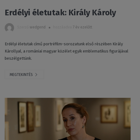
Erdélyi életutak: Király Károly
Szerző
wedgend
hozzáadva
7 év ezelőtt
Erdélyi életutak című portréfilm-sorozatunk első részében Király
Károllyal, a romániai magyar közélet egyik emblematikus figurájával
beszélgettünk.
MEGTEKINTÉS