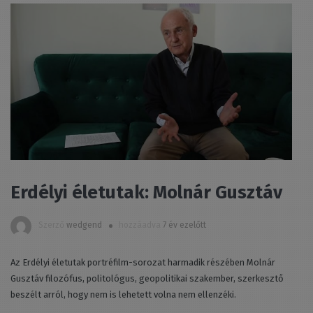
Erdélyi életutak: Molnár Gusztáv
Szerző
wedgend
hozzáadva
7 év ezelőtt
Az Erdélyi életutak portréfilm-sorozat harmadik részében Molnár
Gusztáv filozófus, politológus, geopolitikai szakember, szerkesztő
beszélt arról, hogy nem is lehetett volna nem ellenzéki.