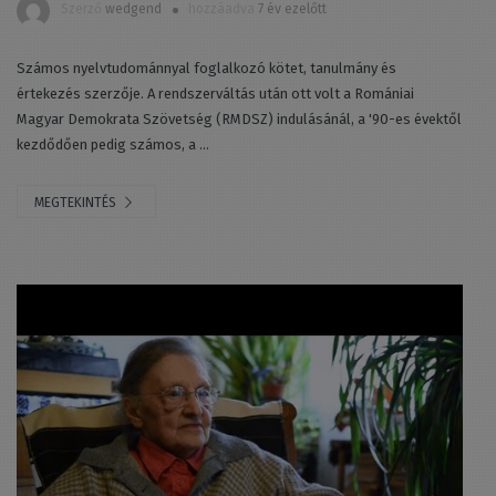
Szerző
wedgend
hozzáadva
7 év ezelőtt
Számos nyelvtudománnyal foglalkozó kötet, tanulmány és
értekezés szerzője. A rendszerváltás után ott volt a Romániai
Magyar Demokrata Szövetség (RMDSZ) indulásánál, a '90-es évektől
kezdődően pedig számos, a ...
MEGTEKINTÉS