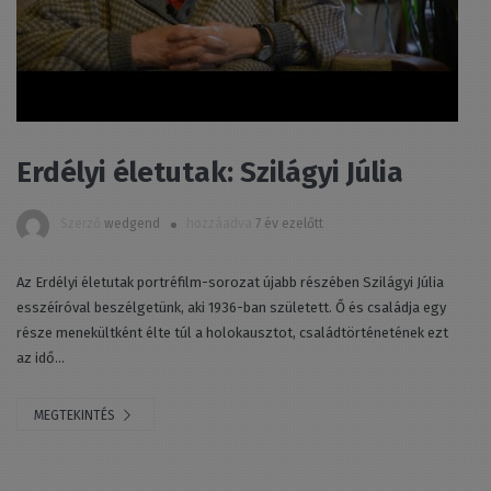
Erdélyi életutak: Szilágyi Júlia
Szerző
wedgend
hozzáadva
7 év ezelőtt
Az Erdélyi életutak portréfilm-sorozat újabb részében Szilágyi Júlia
esszéíróval beszélgetünk, aki 1936-ban született. Ő és családja egy
része menekültként élte túl a holokausztot, családtörténetének ezt
az idő...
MEGTEKINTÉS