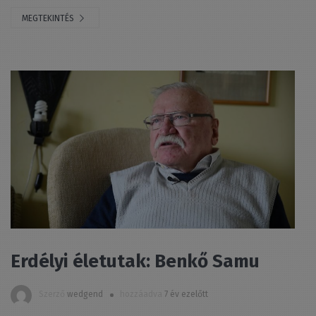
MEGTEKINTÉS
Erdélyi életutak: Benkő Samu
Szerző
wedgend
hozzáadva
7 év ezelőtt