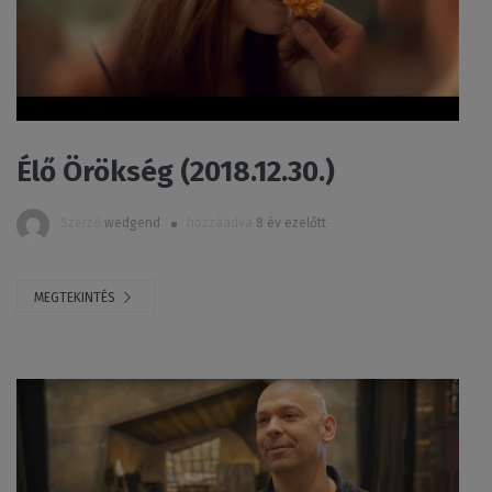
Élő Örökség (2018.12.30.)
Szerző
wedgend
hozzáadva
8 év ezelőtt
MEGTEKINTÉS