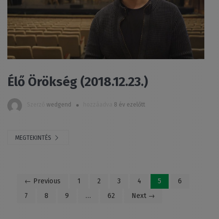
Élő Örökség (2018.12.23.)
Szerző
wedgend
hozzáadva
8 év ezelőtt
MEGTEKINTÉS
← Previous
1
2
3
4
5
6
7
8
9
…
62
Next →