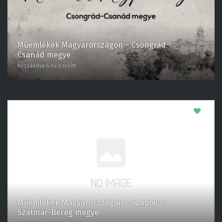
Műemlékek Magyarországon – Csongrád-
Csanád megye
hozzáadva 6 év ezelőtt
0
Műemlékek Magyarországon – Szabolcs-
Szatmár-Bereg megye
hozzáadva 6 év ezelőtt