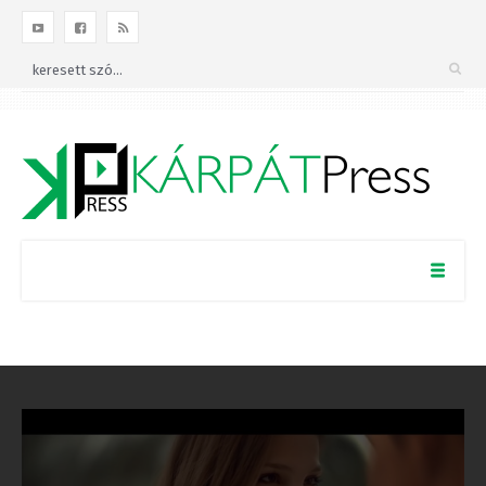
×
Kövess minket a
Facebookon!
BEZÁRÁS