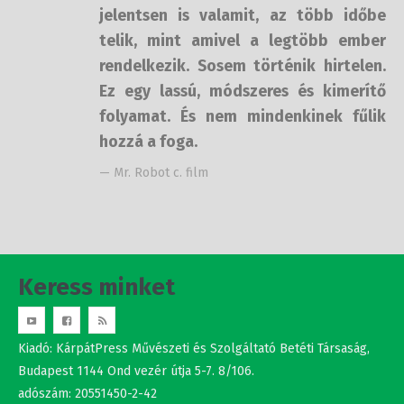
telik, mint amivel a legtöbb ember
rendelkezik. Sosem történik
hirtelen. Ez egy lassú, módszeres és
kimerítő folyamat. És nem
mindenkinek fűlik hozzá a foga.
— Mr. Robot c. film
Keress minket
Kiadó: KárpátPress Művészeti és Szolgáltató Betéti Társaság,
Budapest 1144 Ond vezér útja 5-7. 8/106.
adószám: 20551450-2-42
Studio Nova srl.