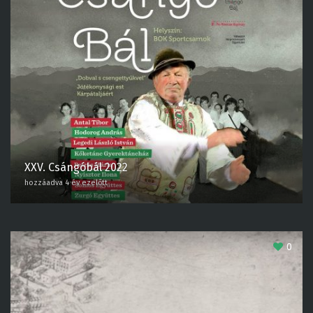
XXV. Csángóbál 2022
hozzáadva 4 év ezelőtt
0