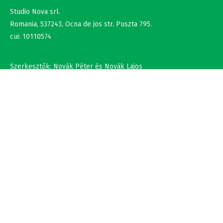
Romania, 537243, Ocna de jos str. Puszta 795.
cui: 10110574
Szerkesztők: Novák Péter és Novák Lajos
+36302308877 , +40737875931
NÉV
EMAIL
SZÖVEG