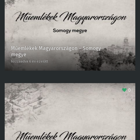
Műemlékek Magyarországon – Somogy
megye
hozzáadva 6 év ezelőtt
0