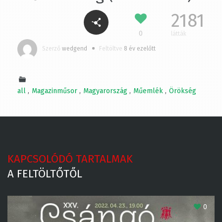
2181
0
látták
Szerző
wedgend
Feltöltve
8 év ezelőtt
all
Magazinműsor
Magyarország
Műemlék
Örökség
KAPCSOLÓDÓ TARTALMAK
A FELTÖLTŐTŐL
0