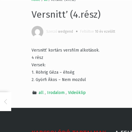
Versnitt’ (4.rész)
Szerző
wedgend
Feltöltve
10 év ezelőtt
Versnitt’ kortárs versfilm alkotások.
4 rész
Versek:
1. Röhrig Géza – éhség
2. Györfi Ákos – Nem mozdul
all
Irodalom
Videóklip