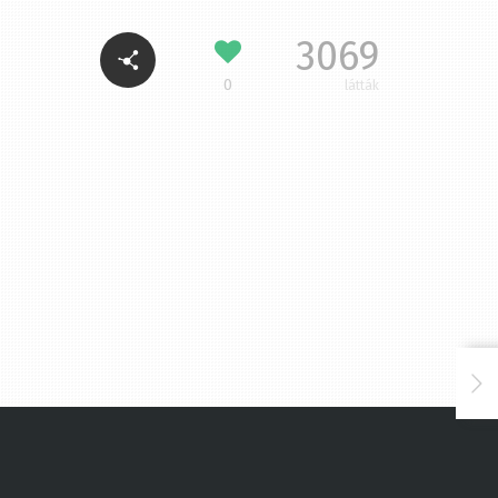
3069
0
látták