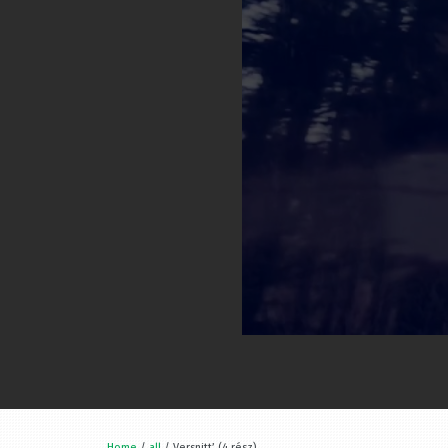
Home
/
all
/ Versnitt’ (4.rész)