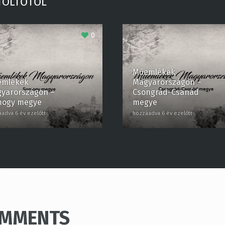
TÖLTŐTŐL
0
Műemlékek
mlékek
Magyarországon –
arországon –
Csongrád-Csanád
ogy megye
megye
dva 6 év ezelőtt
hozzáadva 6 év ezelőtt
OMMENTS