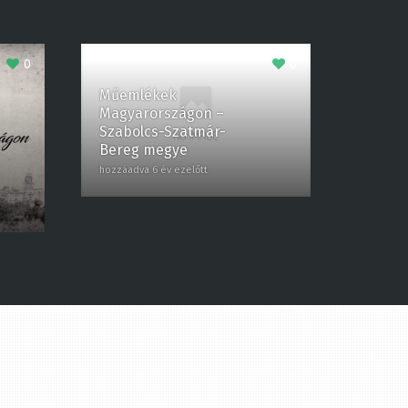
0
0
Műemlékek
Magyarországon –
Szabolcs-Szatmár-
Bereg megye
hozzáadva 6 év ezelőtt