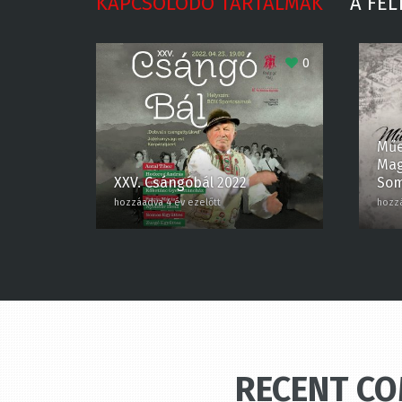
KAPCSOLÓDÓ TARTALMAK
A FEL
0
Műe
Magy
XXV. Csángóbál 2022
Som
hozzáadva 4 év ezelőtt
hozzáa
RECENT C