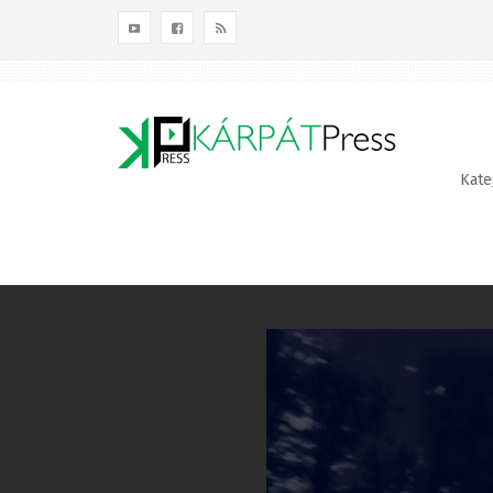
Kategóriák
Terület
Témák
Kateg