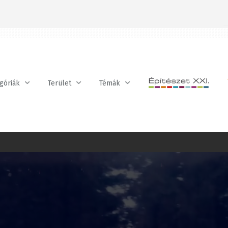
óriák
Terület
Témák
BE