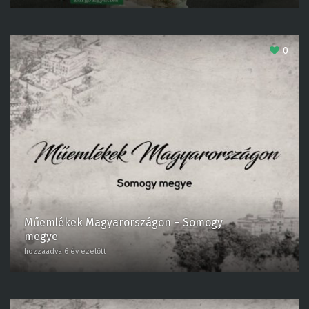
0
Műemlékek Magyarországon – Somogy
megye
hozzáadva 6 év ezelőtt
0