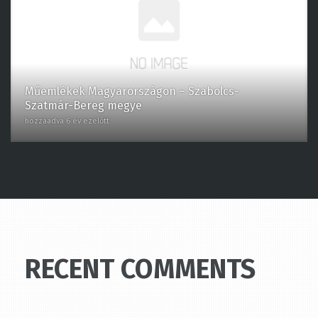
Műemlékek Magyarországon – Szabolcs-
Szatmár-Bereg megye
hozzáadva 6 év ezelőtt
RECENT COMMENTS