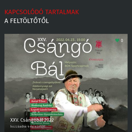
KAPCSOLÓDÓ TARTALMAK
A FELTÖLTŐTŐL
0
XXV. Csángóbál 2022
hozzáadva 4 év ezelőtt