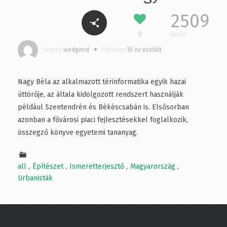
2509
0
látták
Szerző
wedgend
Feltöltve
10 év ezelőtt
Nagy Béla az alkalmazott térinformatika egyik hazai
úttörője, az általa kidolgozott rendszert használják
például Szentendrén és Békéscsabán is. Elsősorban
azonban a fővárosi piaci fejlesztésekkel foglalkozik,
összegző könyve egyetemi tananyag.
all
Építészet
Ismeretterjesztő
Magyarország
Urbanisták