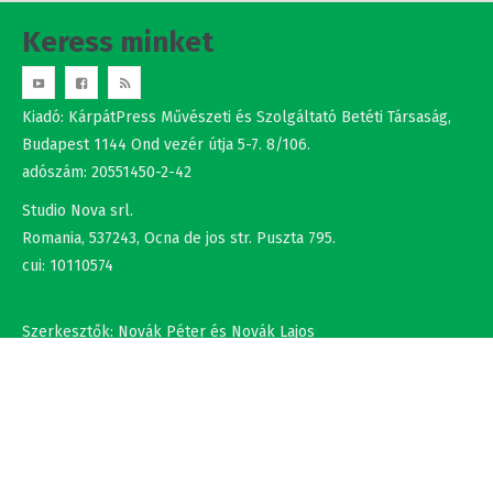
Kiadó: KárpátPress Művészeti és Szolgáltató Betéti Társaság,
Budapest 1144 Ond vezér útja 5-7. 8/106.
adószám: 20551450-2-42
Studio Nova srl.
Romania, 537243, Ocna de jos str. Puszta 795.
cui: 10110574
Szerkesztők: Novák Péter és Novák Lajos
+36302308877 , +40737875931
NÉV
EMAIL