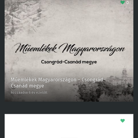
Műemlékek Magyarországon – Csongrád-
Csanád megye
hozzáadva 6 év ezelőtt
0