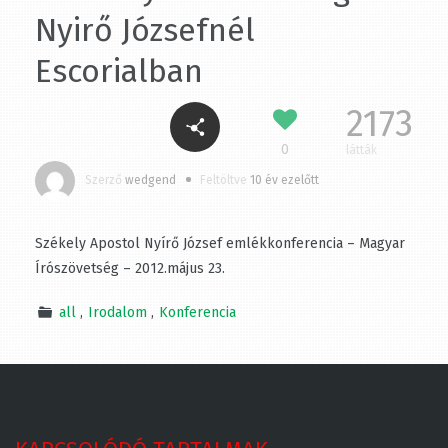
Látogatás Nyirő
Józsefnél Escorialban
2173
0
látták
Szerző
wedgend
Feltöltve
10 év ezelőtt
Székely Apostol Nyírő József emlékkonferencia –
Magyar Írószövetség – 2012.május 23.
all
Irodalom
Konferencia