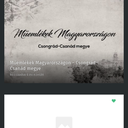
Műemlékek Magyarországon – Csongrád-
Csanád megye
hozzáadva 6 év ezelőtt
0