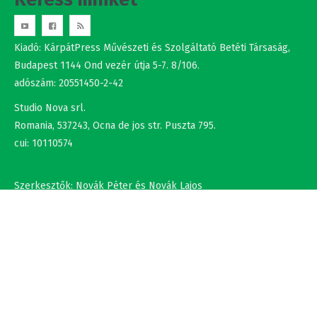
Kiadó: KárpátPress Művészeti és Szolgáltató Betéti Társaság,
Budapest 1144 Ond vezér útja 5-7. 8/106.
adószám: 20551450-2-42
Studio Nova srl.
Romania, 537243, Ocna de jos str. Puszta 795.
cui: 10110574
Szerkesztők: Novák Péter és Novák Lajos
+36302308877 , +40737875931
NÉV
EMAIL
SZÖVEG