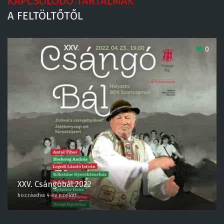
KAPCSOLÓDÓ TARTALMAK
A FELTÖLTŐTŐL
0
XXV. Csángóbál 2022
hozzáadva 4 év ezelőtt