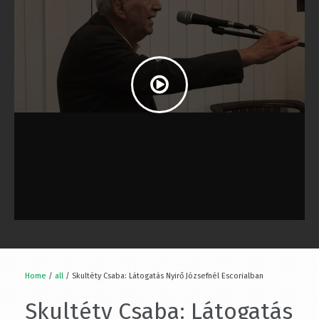
Home
/
all
/ Skultéty Csaba: Látogatás Nyirő Józsefnél Escorialban
Skultéty Csaba: