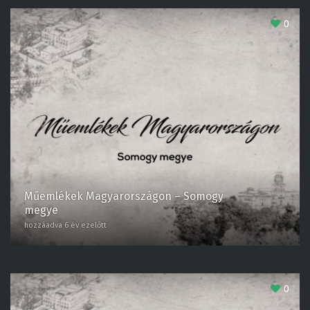
0
Műemlékek Magyarországon – Somogy
megye
hozzáadva 6 év ezelőtt
0