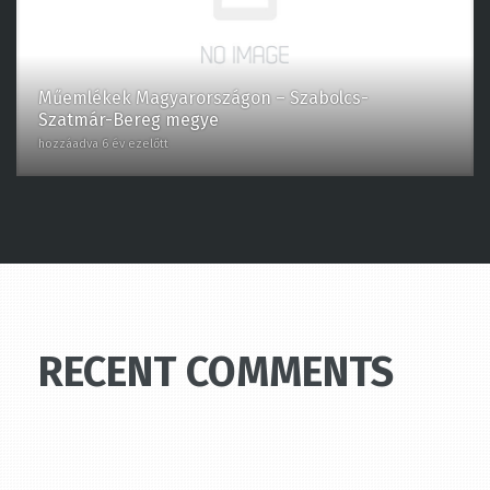
Műemlékek Magyarországon – Szabolcs-
Szatmár-Bereg megye
hozzáadva 6 év ezelőtt
RECENT COMMENTS