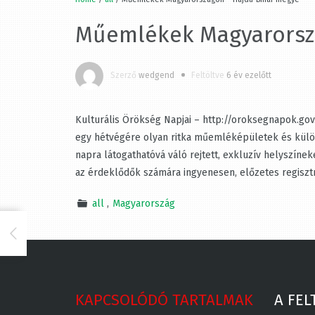
Műemlékek Magyarorszá
Szerző
wedgend
Feltöltve
6 év ezelőtt
Kulturális Örökség Napjai – http://oroksegnapok.gov.
egy hétvégére olyan ritka műemléképületek és különle
napra látogathatóvá váló rejtett, exkluzív helyszíne
az érdeklődők számára ingyenesen, előzetes regisztrá
all
Magyarország
KAPCSOLÓDÓ TARTALMAK
A FEL