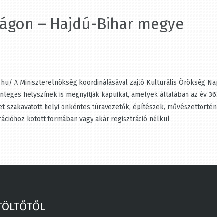
gon – Hajdú-Bihar megye
hu/ A Miniszterelnökség koordinálásával zajló Kulturális Örökség Nap
ges helyszínek is megnyitják kapuikat, amelyek általában az év 363 
ket szakavatott helyi önkéntes túravezetők, építészek, művészettörté
cióhoz kötött formában vagy akár regisztráció nélkül.
TÖLTŐTŐL