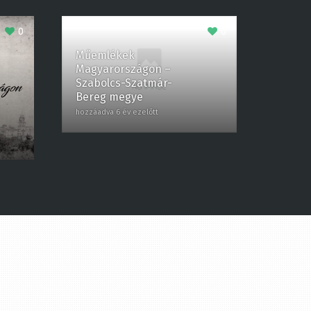
0
0
Műemlékek
Magyarországon –
Szabolcs-Szatmár-
Bereg megye
hozzáadva 6 év ezelőtt