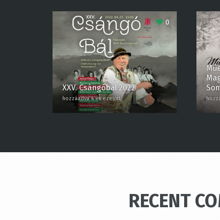
0
Műe
Magy
XXV. Csángóbál 2022
Som
hozzáadva 4 év ezelőtt
hozzáa
RECENT C