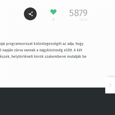
5879
0
látták
jai programsorozat különlegességét az adja, hogy
napján zárva vannak a nagyközönség előtt. A két
nészek, helytörténeti körök szakemberei mutatják be