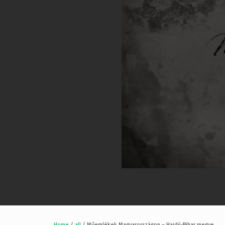
Home
/
all
/ Műemlékek Magyarországon – Hajdú-Bihar megye