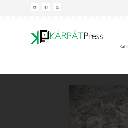
Kategóriák
Terület
Témák
Kateg