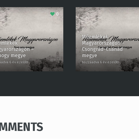
0
Műemlékek
mlékek
Magyarországon –
arországon –
Csongrád-Csanád
ogy megye
megye
dva 6 év ezelőtt
hozzáadva 6 év ezelőtt
OMMENTS