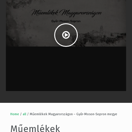
Home
/
all
/ Műemlékek Magyarországon – Győr-Moson-Sopron megye
Műemlékek