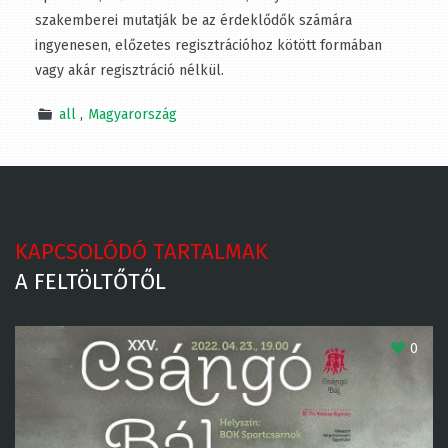
művészettörténészek, helytörténeti körök szakemberei
mutatják be az érdeklődők számára ingyenesen,
előzetes regisztrációhoz kötött formában vagy akár
regisztráció nélkül.
all
Magyarország
KAPCSOLÓDÓ TARTALMAK
A FELTÖLTŐTŐL
0