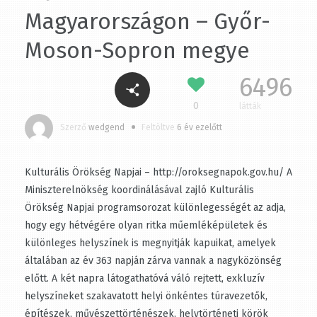
Magyarországon – Győr-
Moson-Sopron megye
6496
0
látták
Szerző
wedgend
Feltöltve
6 év ezelőtt
Kulturális Örökség Napjai –
http://oroksegnapok.gov.hu/ A Miniszterelnökség
koordinálásával zajló Kulturális Örökség Napjai
programsorozat különlegességét az adja, hogy egy
hétvégére olyan ritka műemléképületek és különleges
helyszínek is megnyitják kapuikat, amelyek általában az
év 363 napján zárva vannak a nagyközönség előtt. A két
napra látogathatóvá váló rejtett, exkluzív helyszíneket
szakavatott helyi önkéntes túravezetők, építészek,