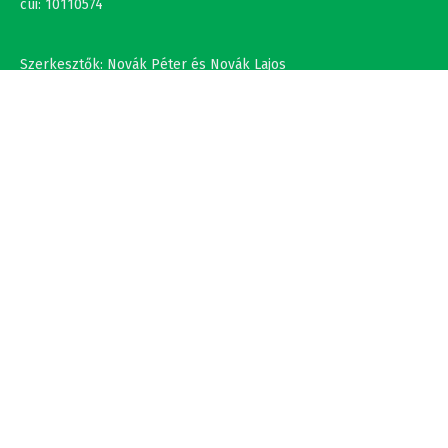
Szerkesztők: Novák Péter és Novák Lajos
+36302308877 , +40737875931
NÉV
EMAIL
SZÖVEG