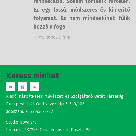
hirtelen. Ez egy lassú, módszeres és
kimerítő folyamat. És nem
mindenkinek fűlik hozzá a foga.
— Mr. Robot c. film
Keress minket
Kiadó: KárpátPress Művészeti és Szolgáltató Betéti Társaság,
Budapest 1144 Ond vezér útja 5-7. 8/106.
adószám: 20551450-2-42
Studio Nova srl.
Romania, 537243, Ocna de jos str. Puszta 795.
cui: 10110574