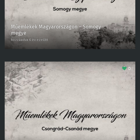
Műemlékek Magyarországon – Somogy
megye
hozzáadva 6 év ezelőtt
0