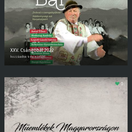
XXV. Csángóbál 2022
hozzáadva 4 év ezelőtt
0