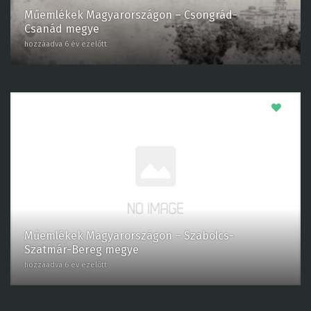
Műemlékek Magyarországon – Csongrád-
Csanád megye
hozzáadva 6 év ezelőtt
0
Műemlékek Magyarországon – Szabolcs-
Szatmár-Bereg megye
hozzáadva 6 év ezelőtt