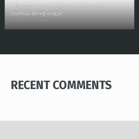
hozzáadva 6 év ezelőtt
RECENT COMMENTS
Minden nap változtatunk a világon,