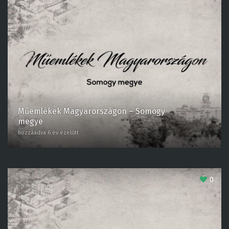
Műemlékek Magyarországon – Somogy
megye
hozzáadva 6 év ezelőtt
0