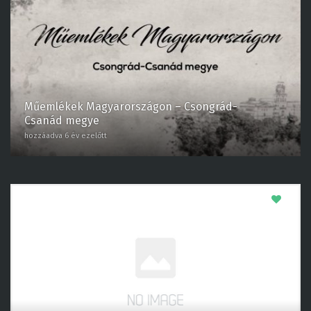
Műemlékek Magyarországon – Csongrád-
Csanád megye
hozzáadva 6 év ezelőtt
0
Műemlékek Magyarországon – Szabolcs-
Szatmár-Bereg megye