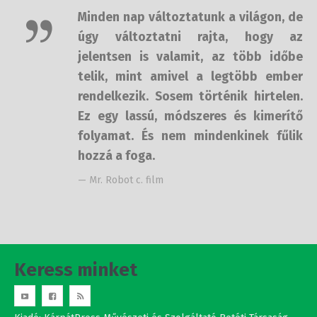
de úgy változtatni rajta, hogy az
jelentsen is valamit, az több időbe
telik, mint amivel a legtöbb ember
rendelkezik. Sosem történik
hirtelen. Ez egy lassú, módszeres és
kimerítő folyamat. És nem
mindenkinek fűlik hozzá a foga.
— Mr. Robot c. film
Keress minket
Kiadó: KárpátPress Művészeti és Szolgáltató Betéti Társaság,
Budapest 1144 Ond vezér útja 5-7. 8/106.