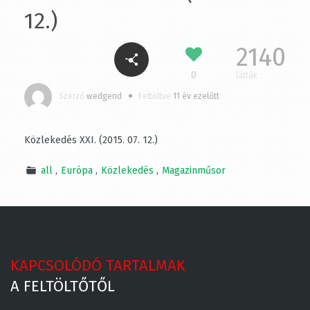
12.)
2140
0
látták
Szerző
wedgend
Feltöltve
11 év ezelőtt
Közlekedés XXI. (2015. 07. 12.)
all
Európa
Közlekedés
Magazinműsor
KAPCSOLÓDÓ TARTALMAK
A FELTÖLTŐTŐL