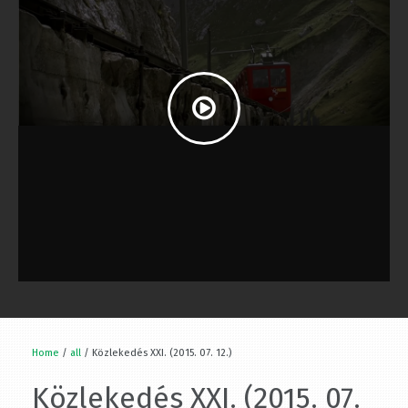
Home
/
all
/ Közlekedés XXI. (2015. 07. 12.)
Közlekedés XXI. (2015. 07.