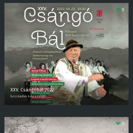
0
XXV. Csángóbál 2022
hozzáadva 4 év ezelőtt
0