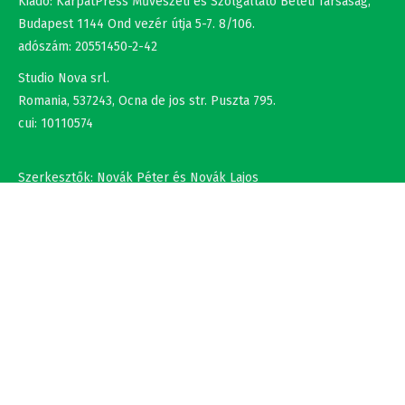
adószám: 20551450-2-42
Studio Nova srl.
Romania, 537243, Ocna de jos str. Puszta 795.
cui: 10110574
Szerkesztők: Novák Péter és Novák Lajos
+36302308877 , +40737875931
NÉV
EMAIL
SZÖVEG