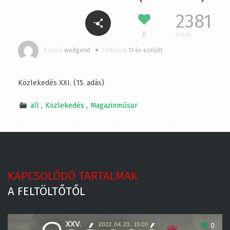
adás)
2381
0
látták
Szerző
wedgend
Feltöltve
11 év ezelőtt
Közlekedés XXI. (15. adás)
all
Közlekedés
Magazinműsor
KAPCSOLÓDÓ TARTALMAK
A FELTÖLTŐTŐL