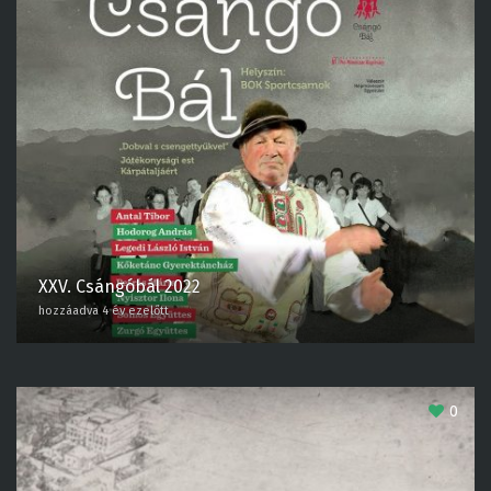
0
XXV. Csángóbál 2022
hozzáadva 4 év ezelőtt
0