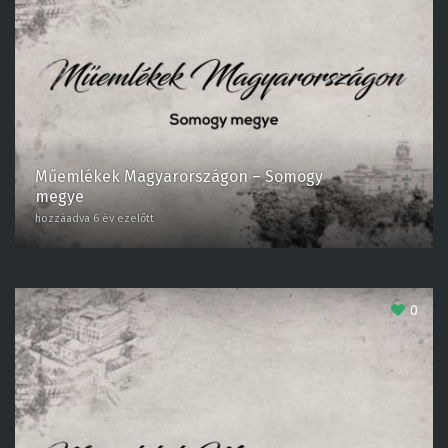
Műemlékek Magyarországon – Somogy
megye
hozzáadva 6 év ezelőtt
0