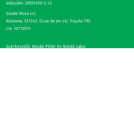
adószám: 20551450-2-42
Studio Nova srl.
Romania, 537243, Ocna de jos str. Puszta 795.
cui: 10110574
Szerkesztők: Novák Péter és Novák Lajos
+36302308877 , +40737875931
NÉV
EMAIL
SZÖVEG