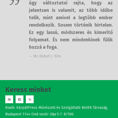
de úgy változtatni rajta, hogy az
jelentsen is valamit, az több időbe
telik, mint amivel a legtöbb ember
rendelkezik. Sosem történik
hirtelen. Ez egy lassú, módszeres és
kimerítő folyamat. És nem
mindenkinek fűlik hozzá a foga.
— Mr. Robot c. film
Keress minket
Kiadó: KárpátPress Művészeti és Szolgáltató Betéti Társaság,
Budapest 1144 Ond vezér útja 5-7. 8/106.