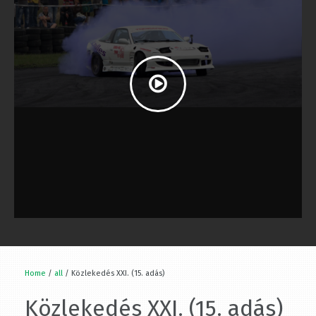
Home
/
all
/ Közlekedés XXI. (15. adás)
Közlekedés XXI. (15.