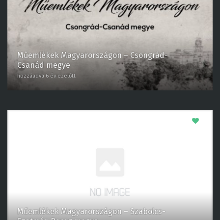
Műemlékek Magyarországon – Csongrád-
Csanád megye
hozzáadva 6 év ezelőtt
0
Műemlékek Magyarországon – Szabolcs-
Szatmár-Bereg megye