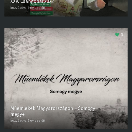
hozzáadva 4 év ezelőtt
0
Műemlékek Magyarországon – Somogy
megye
hozzáadva 6 év ezelőtt