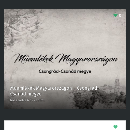
0
Műemlékek Magyarországon – Csongrád-
Csanád megye
hozzáadva 6 év ezelőtt
0