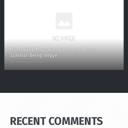
Műemlékek Magyarországon – Szabolcs-
Szatmár-Bereg megye
hozzáadva 6 év ezelőtt
RECENT COMMENTS