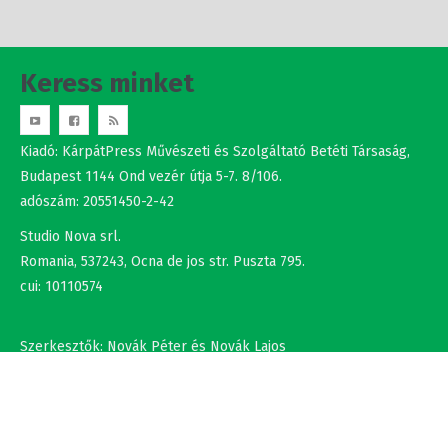
Keress minket
Kiadó: KárpátPress Művészeti és Szolgáltató Betéti Társaság,
Budapest 1144 Ond vezér útja 5-7. 8/106.
adószám: 20551450-2-42
Studio Nova srl.
Romania, 537243, Ocna de jos str. Puszta 795.
cui: 10110574
Szerkesztők: Novák Péter és Novák Lajos
+36302308877 , +40737875931
NÉV
EMAIL