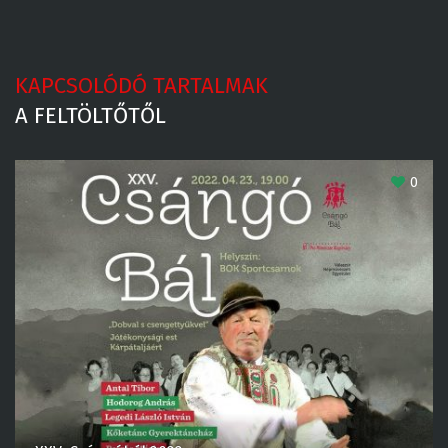
KAPCSOLÓDÓ TARTALMAK
A FELTÖLTŐTŐL
0
XXV. Csángóbál 2022