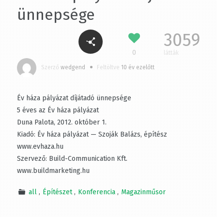
díjátadó ünnepsége
3059
0
látták
Szerző
wedgend
Feltöltve
10 év ezelőtt
Év háza pályázat díjátadó ünnepsége
5 éves az Év háza pályázat
Duna Palota, 2012. október 1.
Kiadó: Év háza pályázat — Szoják Balázs, építész
www.evhaza.hu
Szervező: Build-Communication Kft.
www.buildmarketing.hu
all
Építészet
Konferencia
Magazinműsor