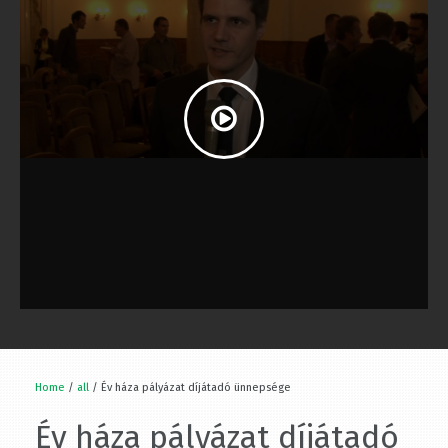
Home
/
all
/ Év háza pályázat díjátadó ünnepsége
Év háza pályázat