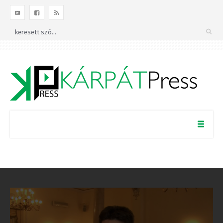
×
Kövess minket a
Facebookon!
BEZÁRÁS