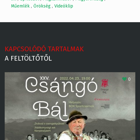
Műemlék
Örökség
Videóklip
KAPCSOLÓDÓ TARTALMAK
A FELTÖLTŐTŐL
0