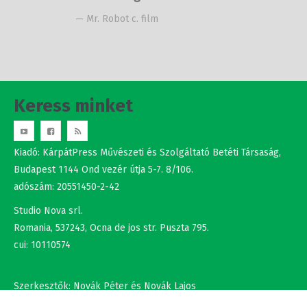
Keress minket
Kiadó: KárpátPress Művészeti és Szolgáltató Betéti Társaság,
Budapest 1144 Ond vezér útja 5-7. 8/106.
adószám: 20551450-2-42
Studio Nova srl.
Romania, 537243, Ocna de jos str. Puszta 795.
cui: 10110574
Szerkesztők: Novák Péter és Novák Lajos
+36302308877 , +40737875931
NÉV