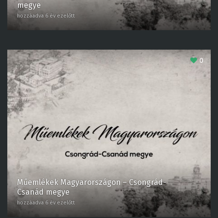
hozzáadva 6 év ezelőtt
0
Műemlékek Magyarországon – Csongrád-
Csanád megye
hozzáadva 6 év ezelőtt