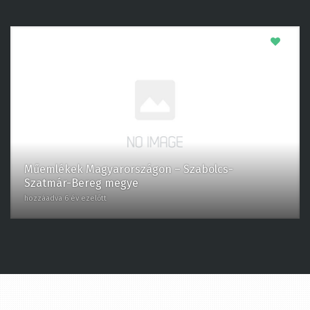
0
Műemlékek Magyarországon – Szabolcs-
Szatmár-Bereg megye
hozzáadva 6 év ezelőtt
RECENT COMMENTS