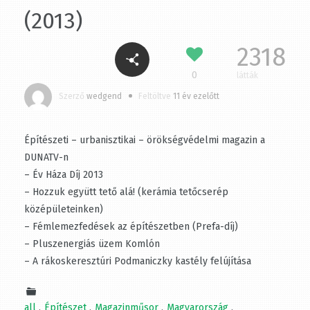
(2013)
2318
0
látták
Szerző
wedgend
Feltöltve
11 év ezelőtt
Építészeti – urbanisztikai – örökségvédelmi magazin a
DUNATV-n
– Év Háza Díj 2013
– Hozzuk együtt tető alá! (kerámia tetőcserép
középületeinken)
– Fémlemezfedések az építészetben (Prefa-díj)
– Pluszenergiás üzem Komlón
– A rákoskeresztúri Podmaniczky kastély felújítása
all
Építészet
Magazinműsor
Magyarország