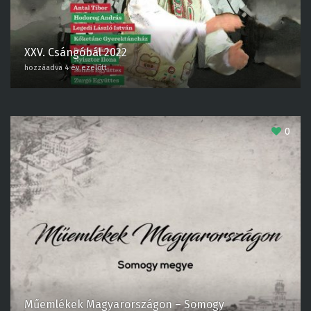
XXV. Csángóbál 2022
hozzáadva 4 év ezelőtt
0
Műemlékek Magyarországon – Somogy
megye