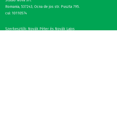
Romania, 537243, Ocna de jos str. Puszta 795.
cui: 10110574
Szerkesztők: Novák Péter és Novák Lajos
+36302308877 , +40737875931
NÉV
EMAIL
SZÖVEG