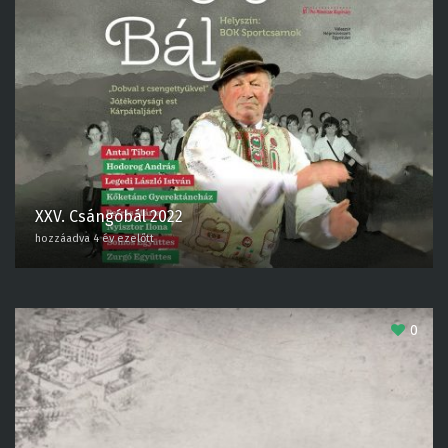
XXV. Csángóbál 2022
hozzáadva 4 év ezelőtt
0