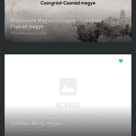
Műemlékek Magyarországon – Csongrád-
Csanád megye
hozzáadva 6 év ezelőtt
0
Műemlékek Magyarországon – Szabolcs-
Szatmár-Bereg megye
hozzáadva 6 év ezelőtt