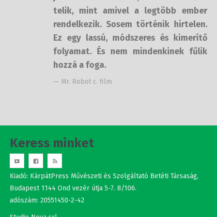
telik, mint amivel a legtöbb ember
rendelkezik. Sosem történik
hirtelen. Ez egy lassú, módszeres és
kimerítő folyamat. És nem
mindenkinek fűlik hozzá a foga.
— Mr. Robot c. film
Keress minket
Kiadó: KárpátPress Művészeti és Szolgáltató Betéti Társaság,
Budapest 1144 Ond vezér útja 5-7. 8/106.
adószám: 20551450-2-42
Studio Nova srl.