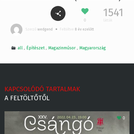
(2017.10.28)
1541
0
látták
Szerző
wedgend
Feltöltve
8 év ezelőtt
all
Építészet
Magazinműsor
Magyarország
KAPCSOLÓDÓ TARTALMAK
A FELTÖLTŐTŐL
0