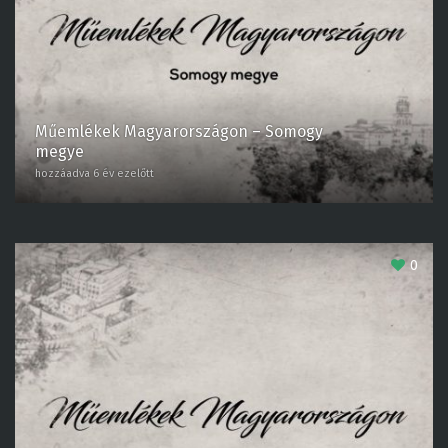
Műemlékek Magyarországon – Somogy
megye
hozzáadva 6 év ezelőtt
0