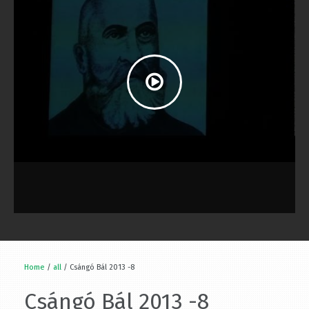
Home
/
all
/ Csángó Bál 2013 -8
Csángó Bál 2013 -8