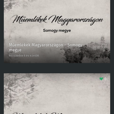
Műemlékek Magyarországon – Somogy
megye
hozzáadva 6 év ezelőtt
0