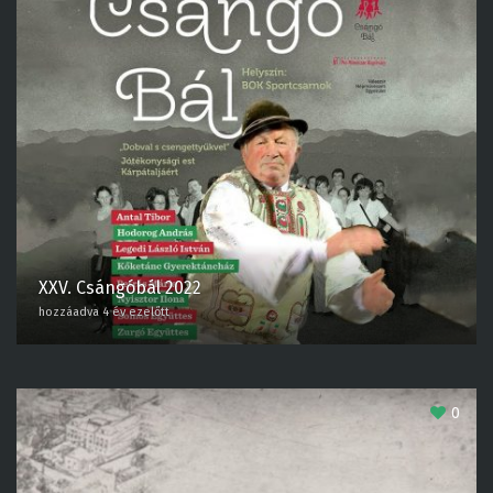
XXV. Csángóbál 2022
hozzáadva 4 év ezelőtt
0