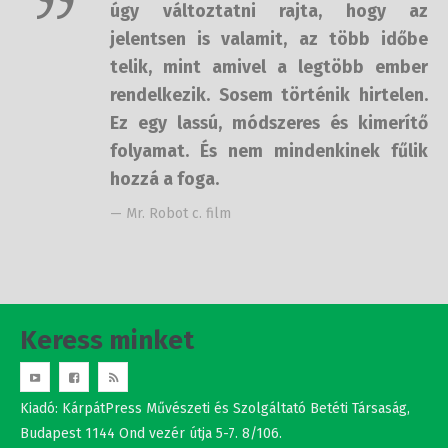
telik, mint amivel a legtöbb ember
rendelkezik. Sosem történik
hirtelen. Ez egy lassú, módszeres és
kimerítő folyamat. És nem
mindenkinek fűlik hozzá a foga.
— Mr. Robot c. film
Keress minket
Kiadó: KárpátPress Művészeti és Szolgáltató Betéti Társaság,
Budapest 1144 Ond vezér útja 5-7. 8/106.
adószám: 20551450-2-42
Studio Nova srl.