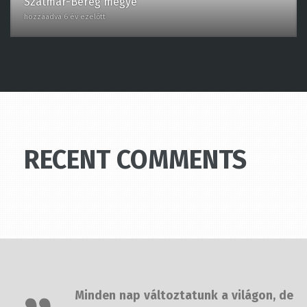
RECENT COMMENTS
Minden nap változtatunk a világon,
de úgy változtatni rajta, hogy az
jelentsen is valamit, az több időbe