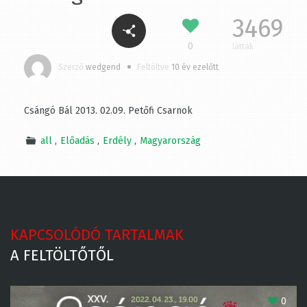
3469
0
látták
Szerző
wedgend
Feltöltve
10 év ezelőtt
Csángó Bál 2013. 02.09. Petőfi Csarnok
all
Előadás
Erdély
Magyarország
KAPCSOLÓDÓ TARTALMAK
A FELTÖLTŐTŐL
0