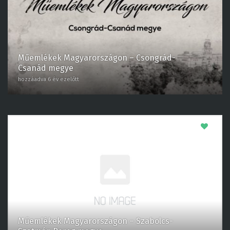
Műemlékek Magyarországon – Csongrád-
Csanád megye
hozzáadva 6 év ezelőtt
0
Műemlékek Magyarországon – Szabolcs-
Szatmár-Bereg megye
hozzáadva 6 év ezelőtt