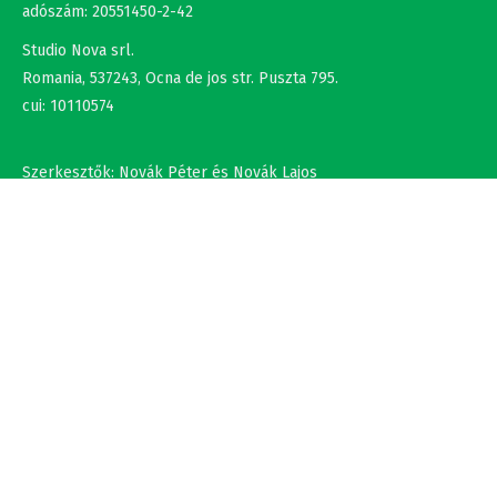
Romania, 537243, Ocna de jos str. Puszta 795.
cui: 10110574
Szerkesztők: Novák Péter és Novák Lajos
+36302308877 , +40737875931
NÉV
EMAIL
SZÖVEG