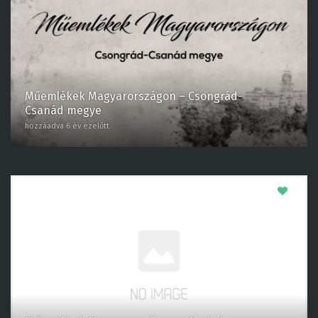
Műemlékek Magyarországon – Csongrád-
Csanád megye
hozzáadva 6 év ezelőtt
0
Műemlékek Magyarországon – Szabolcs-