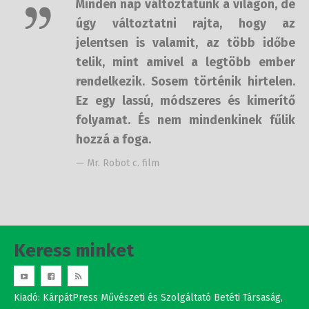
de úgy változtatni rajta, hogy az
jelentsen is valamit, az több időbe
telik, mint amivel a legtöbb ember
rendelkezik. Sosem történik
hirtelen. Ez egy lassú, módszeres és
kimerítő folyamat. És nem
mindenkinek fűlik hozzá a foga.
— Mr. Robot c. film
Keress minket
Kiadó: KárpátPress Művészeti és Szolgáltató Betéti Társaság,
Budapest 1144 Ond vezér útja 5-7. 8/106.