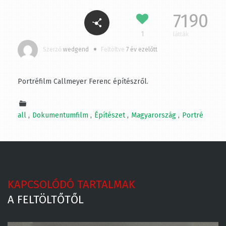
7190
1
látták
Szerző
wedgend
Feltöltve
7 év ezelőtt
Portréfilm Callmeyer Ferenc építészről.
all
Dokumentumfilm
Építészet
Magyarország
Portré
KAPCSOLÓDÓ TARTALMAK
A FELTÖLTŐTŐL