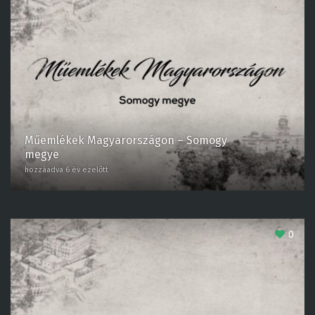
Műemlékek Magyarországon – Somogy
megye
hozzáadva 6 év ezelőtt
0