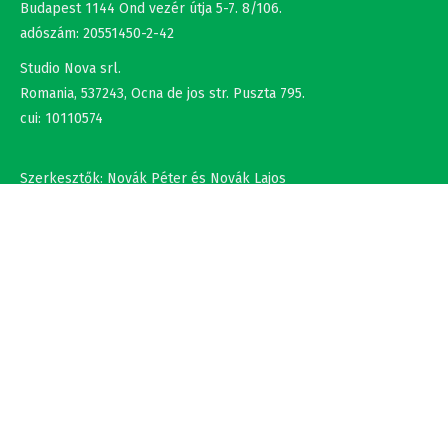
adószám: 20551450-2-42
Studio Nova srl.
Romania, 537243, Ocna de jos str. Puszta 795.
cui: 10110574
Szerkesztők: Novák Péter és Novák Lajos
+36302308877 , +40737875931
NÉV
EMAIL
SZÖVEG