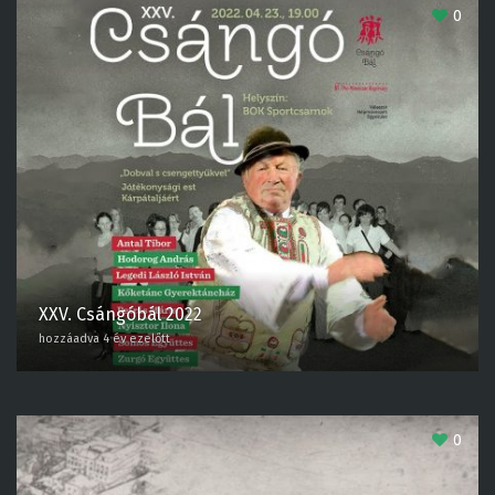
0
XXV. Csángóbál 2022
hozzáadva 4 év ezelőtt
0