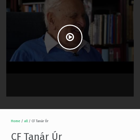
Home
/
all
/ CF Tanár Úr
CF Tanár Úr