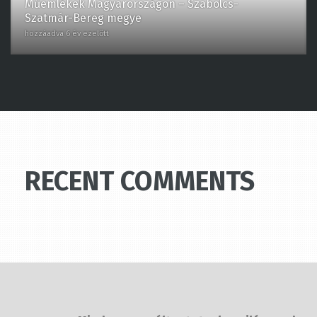
Szatmár-Bereg megye
hozzáadva 6 év ezelőtt
RECENT COMMENTS
Minden nap változtatunk a világon,