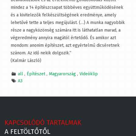
az értékmentő gondoskodás között – mindez a 14
építészcsapat többéves együttműködésének és a
kivitelezők felkészültségének eredménye, amely
lehetővé tette a teljes megújulást. (…) A munka
nagyobbik része a nagyközönség számára itt is
láthatatlan marad, a végeredmény annyira magától
értetődő. És amikor azt mondom: anonim építészet, azt
egyértelmű dicséretnek szánom. Az idő nekik dolgozik.”
(Kalmár László)
all
Építészet
Magyarország
Videóklip
A3
KAPCSOLÓDÓ TARTALMAK