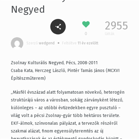
Negyed
2955
0
látták
Szerző
wedgend
Feltöltve
11 év ezelőtt
Zsolnay Kulturális Negyed, Pécs, 2008-2011
Csaba Kata, Herczeg László, Pintér Tamás János (MCXVI
Építészműterem)
„Másfél évszázad alatt folyamatosan növekvő,
heterogén struktúrájú város a városban, sokáig
zárványként létező, különleges – az utóbbi
évtizedekben egyre pusztuló – világ volt a pécsi
Zsolnay-gyár több hektáros területe. EKF-álmok,
színvonalas pályázat, a tervezők részéről szakmai
alázat, finom egyensúlyteremtés az új beavatkozások és