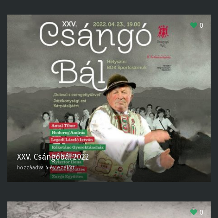
A FELTÖLTŐTŐL
0
XXV. Csángóbál 2022
hozzáadva 4 év ezelőtt