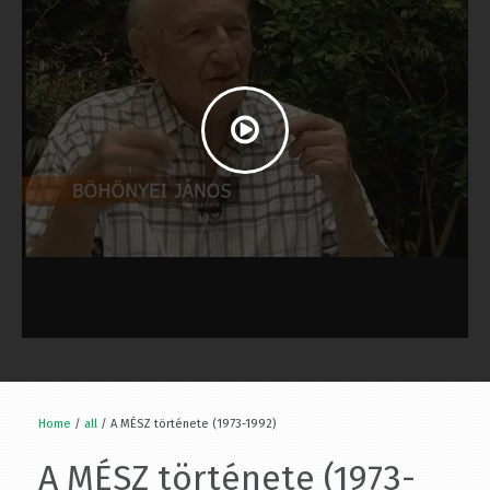
Home
/
all
/ A MÉSZ története (1973-1992)
A MÉSZ története (1973-