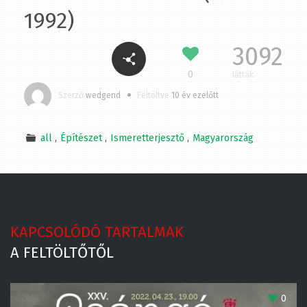
1992)
3092
0
látták
Szerző
wedgend
Feltöltve
10 év ezelőtt
all
Építészet
Ismeretterjesztő
Magyarország
KAPCSOLÓDÓ TARTALMAK
A FELTÖLTŐTŐL
0