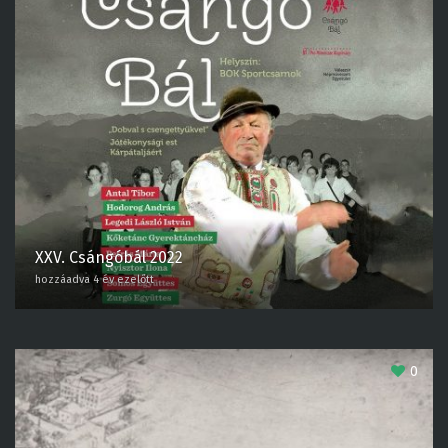
XXV. Csángóbál 2022
hozzáadva 4 év ezelőtt
0