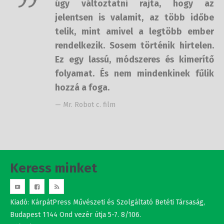
telik, mint amivel a legtöbb ember
rendelkezik. Sosem történik
hirtelen. Ez egy lassú, módszeres és
kimerítő folyamat. És nem
mindenkinek fűlik hozzá a foga.
— Mr. Robot c. film
Keress minket
Kiadó: KárpátPress Művészeti és Szolgáltató Betéti Társaság,
Budapest 1144 Ond vezér útja 5-7. 8/106.
adószám: 20551450-2-42
Studio Nova srl.