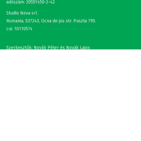
Romania, 537243, Ocna de jos str. Puszta 795.
cui: 10110574
Szerkesztők: Novák Péter és Novák Lajos
+36302308877 , +40737875931
NÉV
EMAIL
SZÖVEG