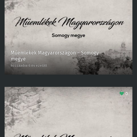
Műemlékek Magyarországon – Somogy
megye
hozzáadva 6 év ezelőtt
0