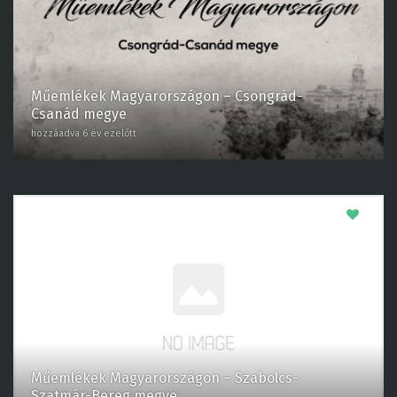
Műemlékek Magyarországon – Csongrád-
Csanád megye
hozzáadva 6 év ezelőtt
0
Műemlékek Magyarországon – Szabolcs-
Szatmár-Bereg megye
hozzáadva 6 év ezelőtt