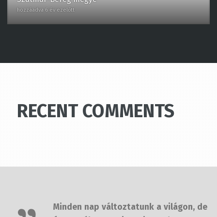
RECENT COMMENTS
Minden nap változtatunk a világon,
de úgy változtatni rajta, hogy az
jelentsen is valamit, az több időbe