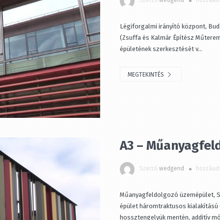
Szerző
wedgend
hozzáadv
Légiforgalmi irányító központ, Buda
(Zsuffa és Kalmár Építész Műterem) 
épületének szerkesztését v...
MEGTEKINTÉS
A3 – Műanyagfeld
Szerző
wedgend
hozzáadv
Műanyagfeldolgozó üzemépület, Sal
épület háromtraktusos kialakítású (
hossztengelyük mentén, additív mód.