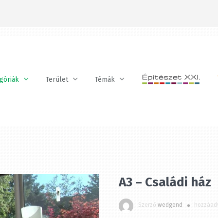
óriák
Terület
Témák
Kövess minket a Facebookon!
A3 – Családi ház
Szerző
wedgend
hozzáadv