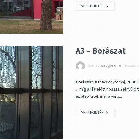
MEGTEKINTÉS
A3 – Borászat
Szerző
wedgend
hozzáadv
Borászat, Badacsonytomaj, 2008-201
„..míg a létrejött hosszan elnyúló te
az alsó telek már a váro...
MEGTEKINTÉS