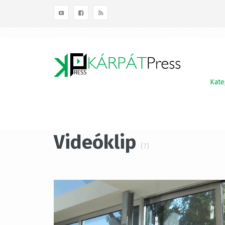
Kategóriák
Terület
Témák
Kateg
Videóklip
(7)