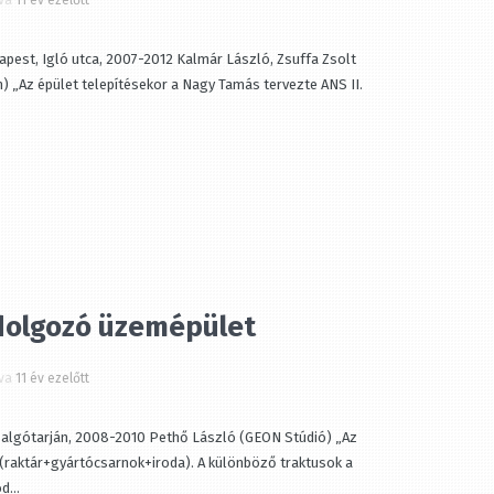
a
11 év ezelőtt
pest, Igló utca, 2007-2012 Kalmár László, Zsuffa Zsolt
„Az épület telepítésekor a Nagy Tamás tervezte ANS II.
olgozó üzemépület
a
11 év ezelőtt
gótarján, 2008-2010 Pethő László (GEON Stúdió) „Az
raktár+gyártócsarnok+iroda). A különböző traktusok a
..