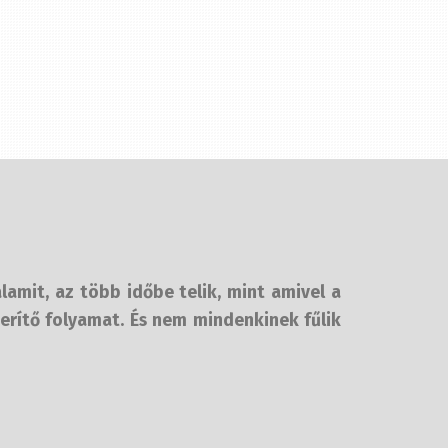
lamit, az több időbe telik, mint amivel a
erítő folyamat. És nem mindenkinek fűlik