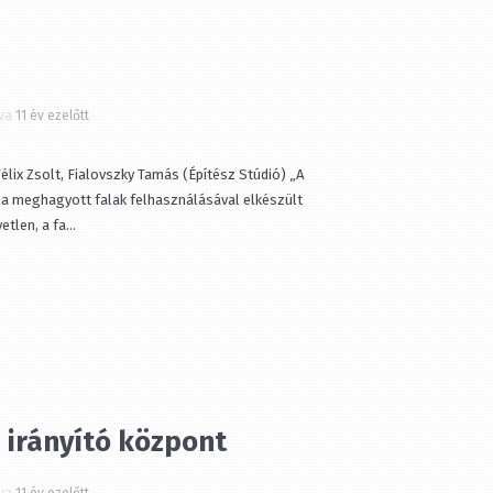
a
11 év ezelőtt
ix Zsolt, Fialovszky Tamás (Építész Stúdió) „A
 meghagyott falak felhasználásával elkészült
len, a fa...
 irányító központ