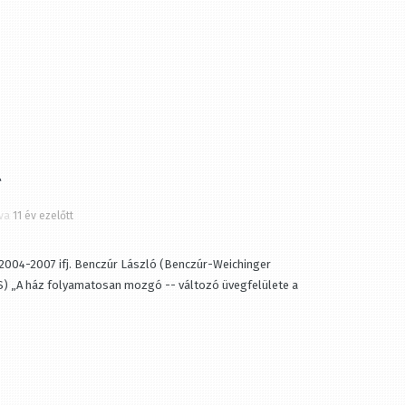
a
11 év ezelőtt
2004-2007 ifj. Benczúr László (Benczúr-Weichinger
 „A ház folyamatosan mozgó -- változó üvegfelülete a