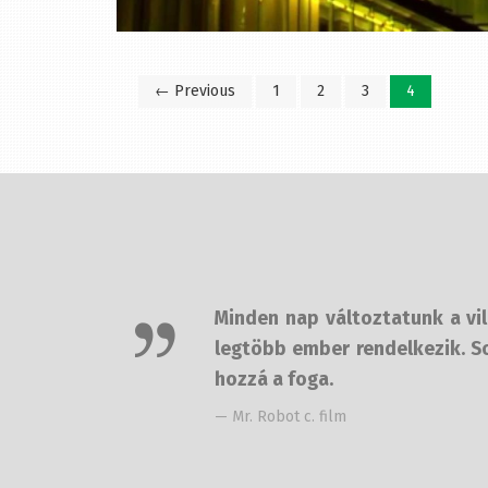
← Previous
1
2
3
4
Minden nap változtatunk a világ
legtöbb ember rendelkezik. Sos
hozzá a foga.
— Mr. Robot c. film