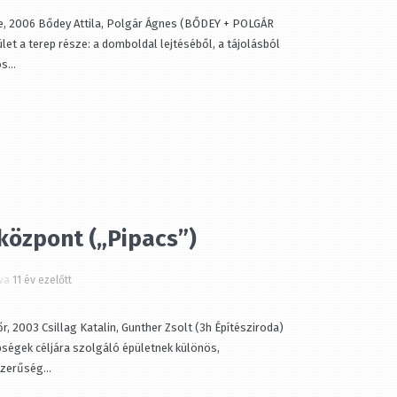
, 2006 Bődey Attila, Polgár Ágnes (BŐDEY + POLGÁR
t a terep része: a domboldal lejtéséből, a tájolásból
..
özpont („Pipacs”)
ZÁRÁS
a
11 év ezelőtt
 2003 Csillag Katalin, Gunther Zsolt (3h Építésziroda)
égek céljára szolgáló épületnek különös,
erűség...