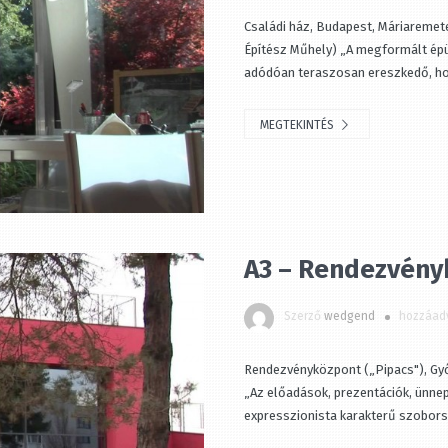
Családi ház, Budapest, Máriaremete
Építész Műhely) „A megformált épüle
adódóan teraszosan ereszkedő, hos.
MEGTEKINTÉS
A3 – Rendezvényk
BE
Szerző
wedgend
hozzáadv
Rendezvényközpont („Pipacs"), Győr,
„Az előadások, prezentációk, ünneps
expresszionista karakterű szoborsz