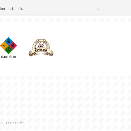
Bezárás
×
a
11 év ezelőtt