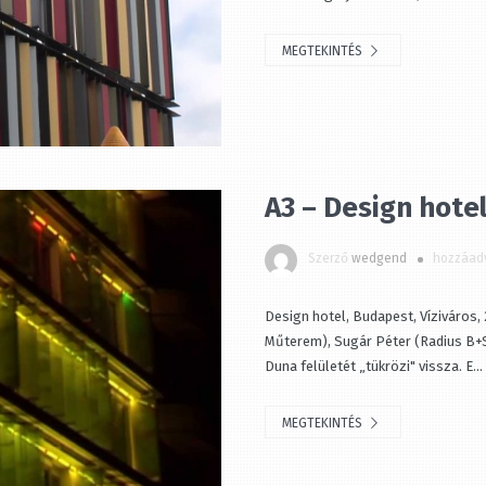
MEGTEKINTÉS
A3 – Design hotel
Szerző
wedgend
hozzáadv
Design hotel, Budapest, Víziváros, 
Műterem), Sugár Péter (Radius B+S)
Duna felületét „tükrözi" vissza. E...
MEGTEKINTÉS