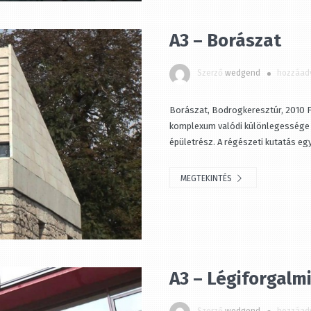
A3 – Borászat
Szerző
wedgend
hozzáadv
Borászat, Bodrogkeresztúr, 2010 Fél
komplexum valódi különlegessége a
épületrész. A régészeti kutatás egyet
MEGTEKINTÉS
A3 – Légiforgalmi