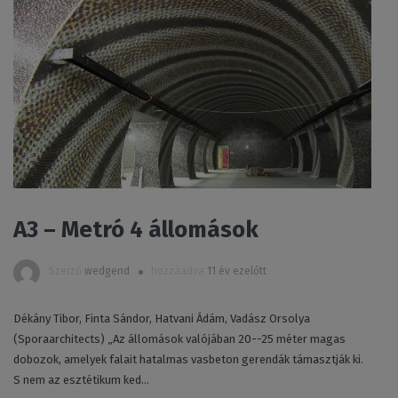
A3 – Metró 4 állomások
Szerző
wedgend
hozzáadva
11 év ezelőtt
Dékány Tibor, Finta Sándor, Hatvani Ádám, Vadász Orsolya
(Sporaarchitects) „Az állomások valójában 20--25 méter magas
dobozok, amelyek falait hatalmas vasbeton gerendák támasztják ki.
S nem az esztétikum ked...