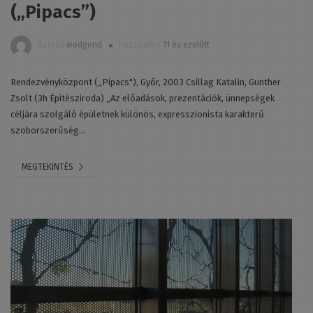
(„Pipacs”)
Szerző
wedgend
hozzáadva
11 év ezelőtt
Rendezvényközpont („Pipacs"), Győr, 2003 Csillag Katalin, Gunther
Zsolt (3h Építésziroda) „Az előadások, prezentációk, ünnepségek
céljára szolgáló épületnek különös, expresszionista karakterű
szoborszerűség...
MEGTEKINTÉS