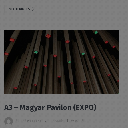
MEGTEKINTÉS
A3 – Magyar Pavilon (EXPO)
Szerző
wedgend
hozzáadva
11 év ezelőtt