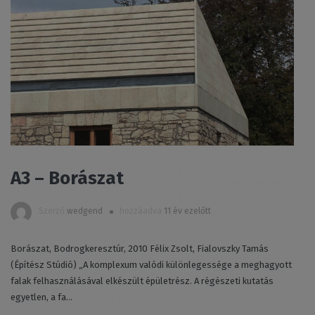
A3 – Borászat
Szerző
wedgend
hozzáadva
11 év ezelőtt
Borászat, Bodrogkeresztúr, 2010 Félix Zsolt, Fialovszky Tamás
(Építész Stúdió) „A komplexum valódi különlegessége a meghagyott
falak felhasználásával elkészült épületrész. A régészeti kutatás
egyetlen, a fa...