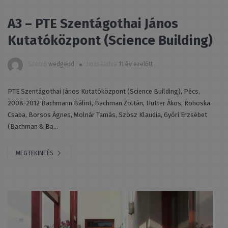
A3 – PTE Szentágothai János
Kutatóközpont (Science Building)
Szerző
wedgend
hozzáadva
11 év ezelőtt
PTE Szentágothai János Kutatóközpont (Science Building), Pécs,
2008-2012 Bachmann Bálint, Bachman Zoltán, Hutter Ákos, Rohoska
Csaba, Borsos Ágnes, Molnár Tamás, Szösz Klaudia, Győri Erzsébet
(Bachman & Ba...
MEGTEKINTÉS