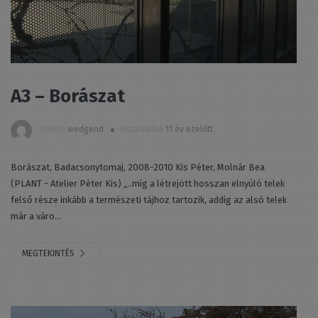
A3 – Borászat
Szerző
wedgend
hozzáadva
11 év ezelőtt
Borászat, Badacsonytomaj, 2008-2010 Kis Péter, Molnár Bea
(PLANT - Atelier Péter Kis) „..míg a létrejött hosszan elnyúló telek
felső része inkább a természeti tájhoz tartozik, addig az alsó telek
már a váro...
MEGTEKINTÉS