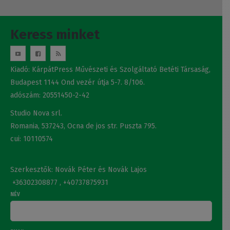
Keress minket
Kiadó: KárpátPress Művészeti és Szolgáltató Betéti Társaság,
Budapest 1144 Ond vezér útja 5-7. 8/106.
adószám: 20551450-2-42
Studio Nova srl.
Romania, 537243, Ocna de jos str. Puszta 795.
cui: 10110574
Szerkesztők: Novák Péter és Novák Lajos
+36302308877 , +40737875931
NÉV