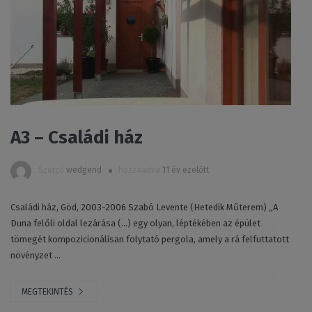
A3 – Családi ház
Szerző
wedgend
hozzáadva
11 év ezelőtt
Családi ház, Göd, 2003-2006 Szabó Levente (Hetedik Műterem) „A
Duna felőli oldal lezárása (...) egy olyan, léptékében az épület
tömegét kompozicionálisan folytató pergola, amely a rá felfuttatott
növényzet ...
MEGTEKINTÉS