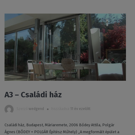
A3 – Családi ház
Szerző
wedgend
hozzáadva
11 év ezelőtt
Családi ház, Budapest, Máriaremete, 2006 Bődey Attila, Polgár
Ágnes (BŐDEY + POLGÁR Építész Műhely) „A megformált épület a