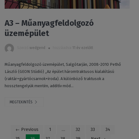
A3 – Műanyagfeldolgozó
üzemépület
Szerző
wedgend
hozzáadva
11 év ezelőtt
Műanyagfeldolgozó üzemépület, Salgótarján, 2008-2010 Pethő
László (GEON Stúdió) „Az épület háromtraktusos kialakítású
(raktár+gyártócsarnok+iroda). A különböző traktusok a
hossztengelyük mentén, additív mód...
MEGTEKINTÉS
← Previous
1
…
32
33
34
35
36
37
38
39
Next →