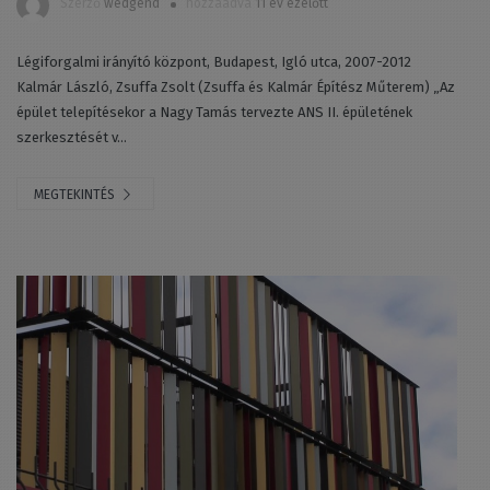
Szerző
wedgend
hozzáadva
11 év ezelőtt
Légiforgalmi irányító központ, Budapest, Igló utca, 2007-2012
Kalmár László, Zsuffa Zsolt (Zsuffa és Kalmár Építész Műterem) „Az
épület telepítésekor a Nagy Tamás tervezte ANS II. épületének
szerkesztését v...
MEGTEKINTÉS