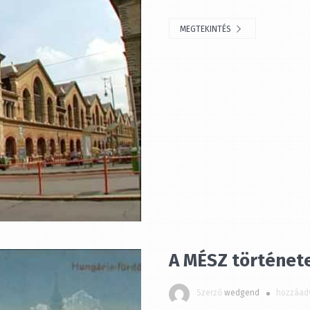
MEGTEKINTÉS
A MÉSZ története
Szerző
wedgend
hozzáadv