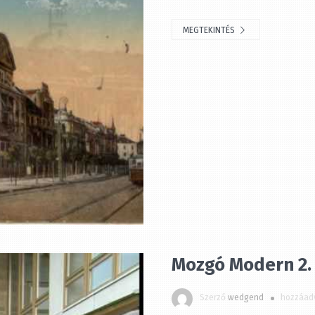
MEGTEKINTÉS
Mozgó Modern 2. 
Szerző
wedgend
hozzáadv