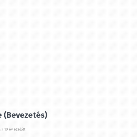
 (Bevezetés)
a
10 év ezelőtt