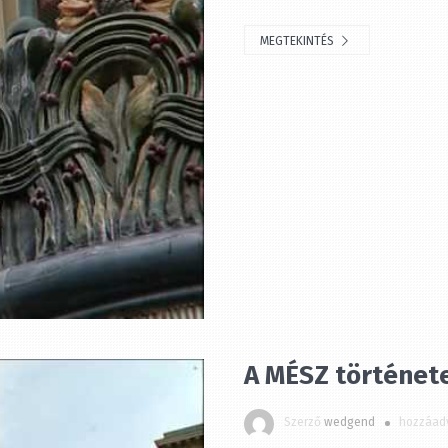
MEGTEKINTÉS
BE
A MÉSZ története
Szerző
wedgend
hozzáadv