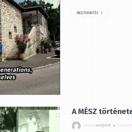
MEGTEKINTÉS
A MÉSZ története
Szerző
wedgend
hozzáadv