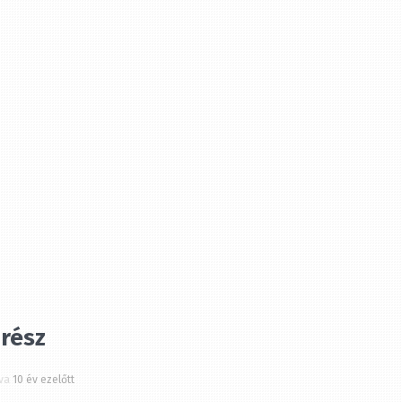
rész
a
10 év ezelőtt