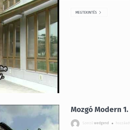
MEGTEKINTÉS
Mozgó Modern 1. 
Szerző
wedgend
hozzáadv