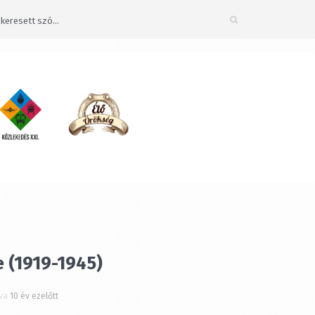
Bezárás
×
 (1919-1945)
a
10 év ezelőtt