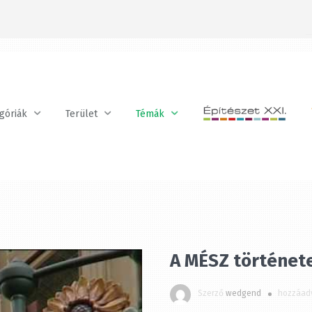
óriák
Terület
Témák
Kövess minket a Facebookon!
A MÉSZ története
Szerző
wedgend
hozzáadv