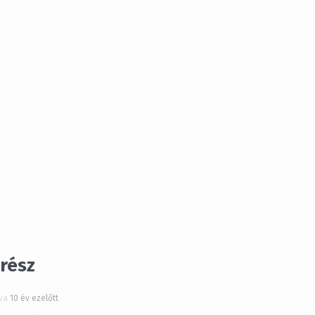
rész
a
10 év ezelőtt