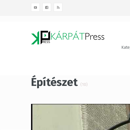
Kategóriák
Terület
Témák
Kateg
Építészet
(10)