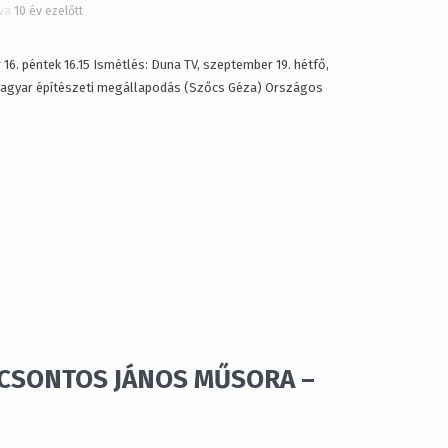
a
10 év ezelőtt
16. péntek 16.15 Ismétlés: Duna TV, szeptember 19. hétfő,
agyar építészeti megállapodás (Szőcs Géza) Országos
– CSONTOS JÁNOS MŰSORA –