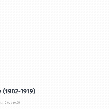
ZÁRÁS
 (1902-1919)
a
10 év ezelőtt