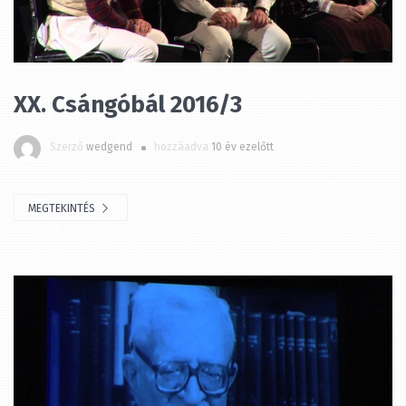
XX. Csángóbál 2016/3
Szerző
wedgend
hozzáadva
10 év ezelőtt
MEGTEKINTÉS