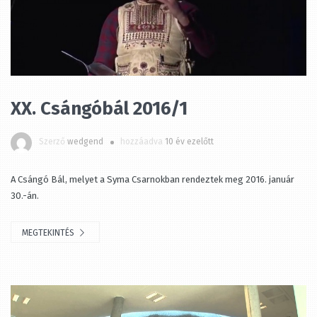
XX. Csángóbál 2016/1
Szerző
wedgend
hozzáadva
10 év ezelőtt
A Csángó Bál, melyet a Syma Csarnokban rendeztek meg 2016. január
30.-án.
MEGTEKINTÉS