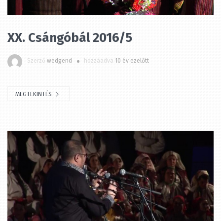
XX. Csángóbál 2016/5
Szerző
wedgend
hozzáadva
10 év ezelőtt
MEGTEKINTÉS