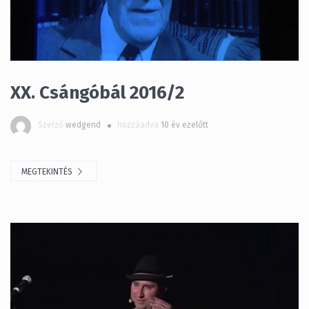
XX. Csángóbál 2016/2
Szerző
wedgend
hozzáadva
10 év ezelőtt
MEGTEKINTÉS