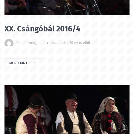
XX. Csángóbál 2016/4
Szerző
wedgend
hozzáadva
10 év ezelőtt
MEGTEKINTÉS