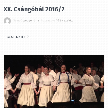
XX. Csángóbál 2016/7
Szerző
wedgend
hozzáadva
10 év ezelőtt
MEGTEKINTÉS