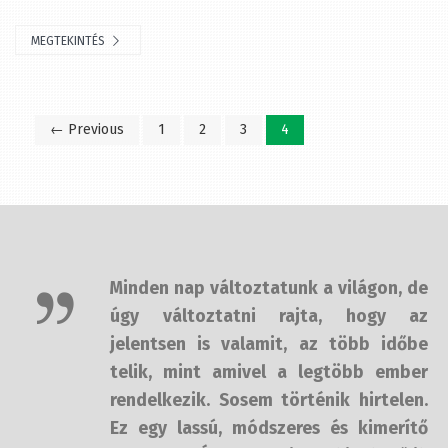
← Previous
1
2
3
4
Minden nap változtatunk a világon,
de úgy változtatni rajta, hogy az
jelentsen is valamit, az több időbe
telik, mint amivel a legtöbb ember
rendelkezik. Sosem történik
hirtelen. Ez egy lassú, módszeres és
kimerítő folyamat. És nem
mindenkinek fűlik hozzá a foga.
— Mr. Robot c. film