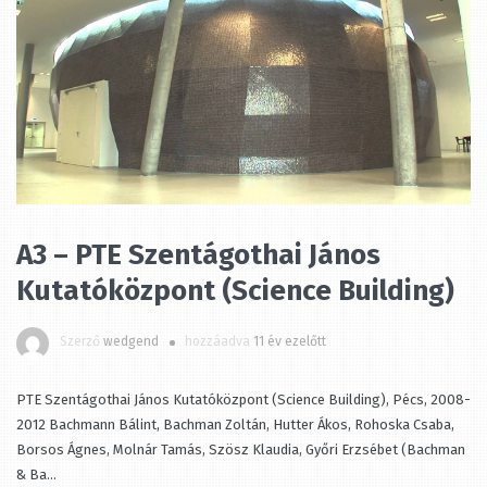
A3 – PTE Szentágothai János
Kutatóközpont (Science Building)
Szerző
wedgend
hozzáadva
11 év ezelőtt
PTE Szentágothai János Kutatóközpont (Science Building), Pécs,
2008-2012 Bachmann Bálint, Bachman Zoltán, Hutter Ákos, Rohoska
Csaba, Borsos Ágnes, Molnár Tamás, Szösz Klaudia, Győri Erzsébet
(Bachman & Ba...
MEGTEKINTÉS