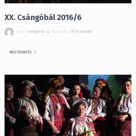
XX. Csángóbál 2016/6
Szerző
wedgend
hozzáadva
10 év ezelőtt
MEGTEKINTÉS