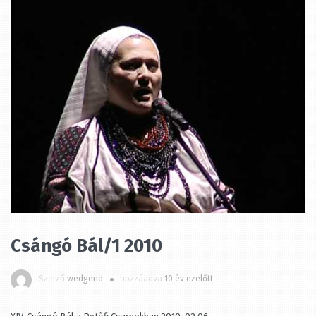
Csángó Bál/1 2010
Szerző
wedgend
hozzáadva
10 év ezelőtt
XIV. Csángó Bál a Petőfi Csarnokban 2010. 02.06.