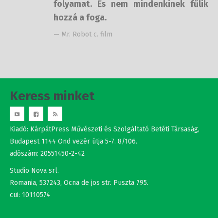
Keress minket
Kiadó: KárpátPress Művészeti és Szolgáltató Betéti Társaság,
Budapest 1144 Ond vezér útja 5-7. 8/106.
adószám: 20551450-2-42
Studio Nova srl.
Romania, 537243, Ocna de jos str. Puszta 795.
cui: 10110574
Szerkesztők: Novák Péter és Novák Lajos
+36302308877 , +40737875931
NÉV